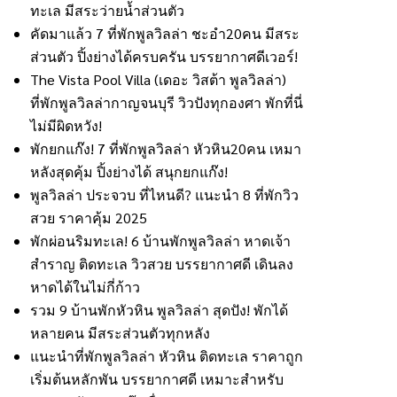
ทะเล มีสระว่ายน้ำส่วนตัว
คัดมาแล้ว 7 ที่พักพูลวิลล่า ชะอำ20คน มีสระ
ส่วนตัว ปิ้งย่างได้ครบครัน บรรยากาศดีเวอร์!
The Vista Pool Villa (เดอะ วิสต้า พูลวิลล่า)
ที่พักพูลวิลล่ากาญจนบุรี วิวปังทุกองศา พักที่นี่
ไม่มีผิดหวัง!
พักยกแก๊ง! 7 ที่พักพูลวิลล่า หัวหิน20คน เหมา
หลังสุดคุ้ม ปิ้งย่างได้ สนุกยกแก๊ง!
พูลวิลล่า ประจวบ ที่ไหนดี? แนะนำ 8 ที่พักวิว
สวย ราคาคุ้ม 2025
พักผ่อนริมทะเล! 6 บ้านพักพูลวิลล่า หาดเจ้า
สําราญ ติดทะเล วิวสวย บรรยากาศดี เดินลง
หาดได้ในไม่กี่ก้าว
รวม 9 บ้านพักหัวหิน พูลวิลล่า สุดปัง! พักได้
หลายคน มีสระส่วนตัวทุกหลัง
แนะนำที่พักพูลวิลล่า หัวหิน ติดทะเล ราคาถูก
เริ่มต้นหลักพัน บรรยากาศดี เหมาะสำหรับ