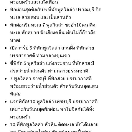
ครอบครัวและแก๊งเพื่อน
พักผ่อนสุดชิลกับ 5 ที่พักพูลวิลล่า ปราณบุรี ติด
ทะเล สวย สงบ และเป็นส่วนตัว
พักผ่อนริมทะเล 7 พูลวิลล่า ชะอํา10คน ติด
ทะเล พักสบาย ฟังเสียงคลื่น เดินไม่กี่ก้าวถึง
หาด!
เปิดวาร์ป 5 ที่พักพูลวิลล่า สวนผึ้ง ที่พักสวย
บรรยากาศดี ท่ามกลางขุนเขา
ชี้พิกัด 5 พูลวิลล่า แก่งกระจาน ที่พักสวย มี
สระว่ายน้ำส่วนตัว ท่ามกลางธรรมชาติ
7 พูลวิลล่า ราชบุรี ที่พักสวย บรรยากาศดี
พร้อมสระว่ายน้ำส่วนตัว สำหรับวันหยุดแสน
พิเศษ
แจกพิกัด! 10 พูลวิลล่า เพชรบุรี บรรยากาศดี
เหมาะกับวันหยุดพักผ่อน พาไปชิลกันได้ทั้ง
ครอบครัว
10 ที่พักพูลวิลล่า หัวหิน ติดทะเล พักได้หลาย
คน มีสระว่ายน้ำส่วนตัว พร้อมเตาปิ้งย่าง