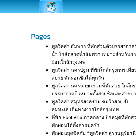
Skip
to
content
Pages
พูลวิลล่า อัมพวา ที่พักส่วนตัวบรรยากาศ
น้ำ ใกล้ตลาดน้ำอัมพวา เหมาะสำหรับกา
ผ่อนใกล้กรุงเทพ
พูลวิลล่า นครปฐม ที่พักใกล้กรุงเทพ เที่ย
สบาย พักผ่อนชิลได้ทุกวัน
พูลวิลล่า นครนายก รวมที่พักสวย ใกล้กร
บรรยากาศดี เหมาะทั้งสายชิลและสายปาร์
พูลวิลล่า สมุทรสงคราม ชมวิวสวย รับ
ลมทะเล เดินทางง่ายใกล้กรุงเทพ
ที่พัก Pool Villa ภาคกลาง ปักหมุดที่พักส
พักผ่อนได้ทั้งครอบครัว
พักผ่อนสุดชิลกับ “พูลวิลล่า สุราษฎร์ธานี