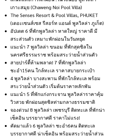
เกาะสมุย (Chaweng Noi Pool Villa)
The Senses Resort & Pool Villas, PHUKET
(เดอะเซนส์เซส รีสอร์ท แอนด์ พูลวิลล่า ภูเก็ต)
อัปเดต 6 ที่พักพูลวิลล่า หาดใหญ่ ราคาดี มี
สระส่วนตัว เหมาะพักผ่อนในวันหยุด
แนะนำ 7 พูลวิลล่า ขนอม ที่พักสุดชิลใน
นครศรีธรรมราช พร้อมสระว่ายน้ำส่วนตัว
สายปาร์ตี้ห้ามพลาด! 7 ที่พักพูลวิลล่า
ชะอํา15คน ใกล้ทะเล ราคาสบายกระเป๋า
4 พูลวิลล่า บางสะพาน ที่พักใกล้ทะเล พร้อม
สระว่ายน้ำส่วนตัว เริ่มต้นราคาหลักพัน
แนะนำ 5 ที่พักแก่งกระจาน พูลวิลล่าราคาคุ้ม
วิวสวย พักผ่อนสุดชิลท่ามกลางธรรมชาติ
จองด่วน! 8 พูลวิลล่า เพชรบุรี ติดทะเล ที่พักน่า
เช็คอิน บรรยากาศดี ราคาไม่แรง!
คัดมาแล้ว 6 พูลวิลล่า ชะอํา6คน ติดทะเล
บรรยากาศดี น่าเช็คอิน พร้อมสระว่ายน้ำส่วน