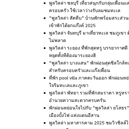
พูลวิลล่า ชลบุรี เที่ยวสนุกกับกลุ่มเพื่อนแ
ครอบครัว ใช้เวลาว่างรับลมชมทะเล
“พูลวิลล่า สัตหีบ” บ้านพักพร้อมสระส่วน
เข้าพักได้ยกแก๊งค์ 2025
พูลวิลล่า จันทบุรี มาเที่ยวทะเล ชมภูเขา 
ไม่พลาด
พูลวิลล่า ระยอง ที่พักสุดหรู บรรยากาศดี 
หยุดทั้งทีต้องมาระยองฮิ
“พูลวิลล่า บางแสน” พักผ่อนสุดชิลใกล้ท
สำหรับครอบครัวและแก๊งเพื่อน
ที่พัก pool villa ภาคตะวันออก พักผ่อนหย
ใจริมทะเลและภูเขา
พูลวิลล่า พัทยา รวมที่พักสมราคา หรูหรา 
อำนวยความสะดวกครบครัน
พักผ่อนหย่อนใจไปกับ “พูลวิลล่า ยโสธร
เมืองบั้งไฟ แห่งแดนอีสาน
พูลวิลล่า มหาสารคาม 2025 ชมวิวชิลล์ไ