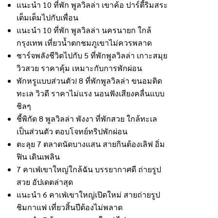
แนะนำ 10 ที่พัก พูลวิลล่า เขาค้อ ปาร์ตี้ริมสระ
เต็มเต็มไปกับเพื่อน
แนะนำ 10 ที่พัก พูลวิลล่า นครนายก ใกล้
กรุงเทพ เที่ยวน้ำตกชมภูเขาไม่ควรพลาด
ชาร์จพลังชีวิตไปกับ 5 ที่พักพูลวิลล่า เกาะสมุย
วิวสวย ราคาคุ้ม เหมาะกับการพักผ่อน
พักหรูแบบส่วนตัว! 8 ที่พักพูลวิลล่า ขนอมติด
ทะเล วิวดี ราคาไม่แรง นอนฟังเสียงคลื่นแบบ
ชิลๆ
ชี้พิกัด 8 พูลวิลล่า พังงา ที่พักสวย ใกล้ทะเล
เป็นส่วนตัว ตอบโจทย์ทริปพักผ่อน
ตะลุย 7 ตลาดนัดบางแสน สายกินต้องเลิฟ อิ่ม
ฟิน เดินเพลิน
7 คาเฟ่เขาใหญ่ใกล้ฉัน บรรยากาศดี ถ่ายรูป
สวย อัปเดตล่าสุด
แนะนำ 6 คาเฟ่เขาใหญ่เปิดใหม่ สายถ่ายรูป
ชิมกาแฟ เที่ยวสิ้นปีต้องไม่พลาด