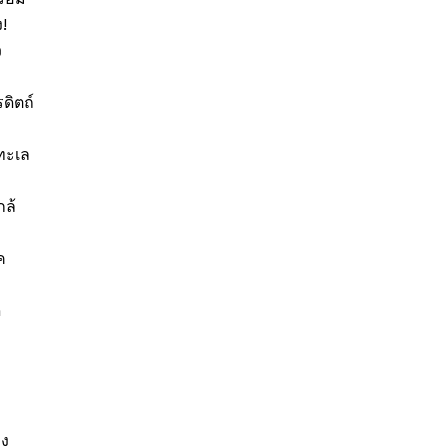
!
ว
รดิตถ์
มทะเล
กล้
ค
ี
าง