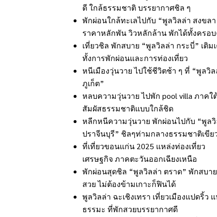
ดี ใกล้ธรรมชาติ บรรยากาศชิล ๆ
พักผ่อนใกล้ทะเลไปกับ “พูลวิลล่า สงขลา
ราคาหลักพัน วิวหลักล้าน พักได้ทั้งครอบ
เที่ยวชิล พักสบาย “พูลวิลล่า กระบี่” เติมเ
ทั้งการพักผ่อนและการท่องเที่ยว
หนีเมืองวุ่นวาย ไปใช้ชีวิตช้า ๆ ที่ “พูลวิล
ภูเก็ต”
หลบความวุ่นวาย ไปพัก pool villa ภาคใต
สัมผัสธรรมชาติแบบใกล้ชิด
หลีกหนีความวุ่นวาย พักผ่อนไปกับ “พูลวิ
ปราจีนบุรี” ชิลๆท่ามกลางธรรมชาติเขีย
ที่เที่ยวขอนแก่น 2025 แหล่งท่องเที่ยว
เศรษฐกิจ ภาคตะวันออกเฉียงเหนือ
พักผ่อนสุดชิล “พูลวิลล่า ตราด” พักสบาย
สวย ไม่ต้องข้ามเกาะก็ฟินได้
พูลวิลล่า ฉะเชิงเทรา เที่ยวเมืองแปดริ้ว แ
ธรรมะ ที่พักสวยบรรยากาศดี