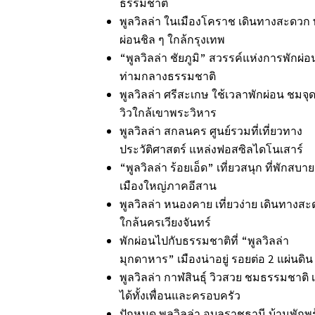
ธรรมชาติ
พูลวิลล่า ในเมืองโคราช เดินทางสะดวก 
ผ่อนชิล ๆ ใกล้กรุงเทพ
“พูลวิลล่า ชัยภูมิ” สวรรค์แห่งการพักผ่อ
ท่ามกลางธรรมชาติ
พูลวิลล่า ศรีสะเกษ ใช้เวลาพักผ่อน ชมจ
วิวใกล้เขาพระวิหาร
พูลวิลล่า สกลนคร ศูนย์รวมที่เที่ยวทาง
ประวัติศาสตร์ แหล่งฟอสซิลไดโนเสาร์
“พูลวิลล่า ร้อยเอ็ด” เที่ยวสนุก ที่พักสบาย
เมืองใหญ่ภาคอีสาน
พูลวิลล่า หนองคาย เที่ยวง่าย เดินทางส
ใกล้นครเวียงจันทร์
พักผ่อนไปกับธรรมชาติที่ “พูลวิลล่า
มุกดาหาร” เมืองน่าอยู่ รอยต่อ 2 แผ่นดิน
พูลวิลล่า กาฬสินธุ์ วิวสวย ชมธรรมชาติ เ
ได้ทั้งเพื่อนและครอบครัว
ปักหมุด พูลวิลล่า อุบลราชธานี บ้านพักพ