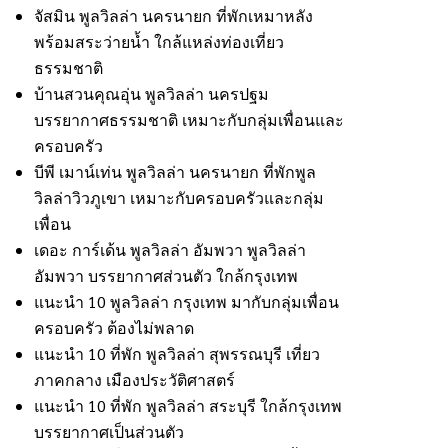
จัสมิน พูลวิลล่า นครนายก ที่พักเหมาหลัง
พร้อมสระว่ายน้ำ ใกล้แหล่งท่องเที่ยว
ธรรมชาติ
บ้านสวนคุณอุ่น พูลวิลล่า นครปฐม
บรรยากาศธรรมชาติ เหมาะกับกลุ่มเพื่อนและ
ครอบครัว
บีพี เมาน์เท่น พูลวิลล่า นครนายก ที่พักพูล
วิลล่าวิวภูเขา เหมาะกับครอบครัวและกลุ่ม
เพื่อน
เดอะ การ์เด้น พูลวิลล่า อัมพวา พูลวิลล่า
อัมพวา บรรยากาศส่วนตัว ใกล้กรุงเทพ
แนะนำ 10 พูลวิลล่า กรุงเทพ มากับกลุ่มเพื่อน
ครอบครัว ต้องไม่พลาด
แนะนำ 10 ที่พัก พูลวิลล่า สุพรรณบุรี เที่ยว
ภาคกลาง เมืองประวัติศาสตร์
แนะนำ 10 ที่พัก พูลวิลล่า สระบุรี ใกล้กรุงเทพ
บรรยากาศเป็นส่วนตัว