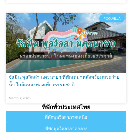
POOLVILLA
จัสมิน พูลวิลล่า นครนายก ที่พักเหมาหลังพร้อมสระว่าย
น้ำ ใกล้แหล่งท่องเที่ยวธรรมชาติ
March 7, 2026
ที่พักทั่วประเทศไทย
ที่พักพูลวิลล่าภาคเหนือ
ที่พักพูลวิลล่าภาคกลาง