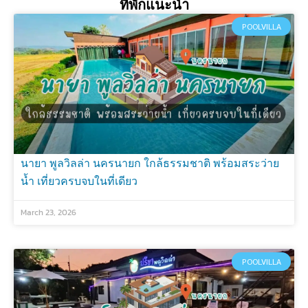
ที่พักแนะนำ
POOLVILLA
นายา พูลวิลล่า นครนายก ใกล้ธรรมชาติ พร้อมสระว่าย
น้ำ เที่ยวครบจบในที่เดียว
March 23, 2026
POOLVILLA