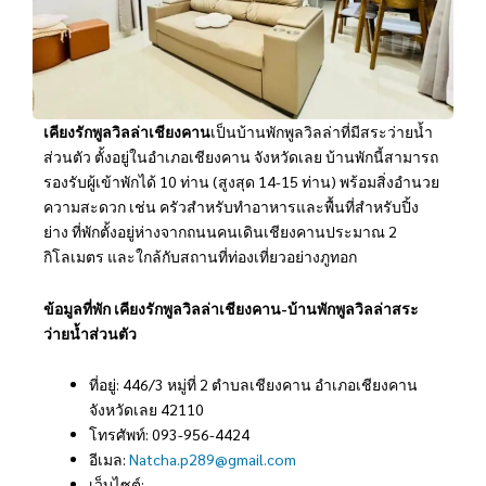
เคียงรักพูลวิลล่าเชียงคาน
เป็นบ้านพักพูลวิลล่าที่มีสระว่ายน้ำ
ส่วนตัว ตั้งอยู่ในอำเภอเชียงคาน จังหวัดเลย บ้านพักนี้สามารถ
รองรับผู้เข้าพักได้ 10 ท่าน (สูงสุด 14-15 ท่าน) พร้อมสิ่งอำนวย
ความสะดวก เช่น ครัวสำหรับทำอาหารและพื้นที่สำหรับปิ้ง
ย่าง ที่พักตั้งอยู่ห่างจากถนนคนเดินเชียงคานประมาณ 2
กิโลเมตร และใกล้กับสถานที่ท่องเที่ยวอย่างภูทอก
ข้อมูลที่พัก เคียงรักพูลวิลล่าเชียงคาน-บ้านพักพูลวิลล่าสระ
ว่ายน้ำส่วนตัว
ที่อยู่: 446/3 หมู่ที่ 2 ตำบลเชียงคาน อำเภอเชียงคาน
จังหวัดเลย 42110
โทรศัพท์: 093-956-4424
อีเมล:
Natcha.p289@gmail.com
เว็บไซต์: –