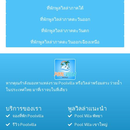
ที่พักพูลวิลล่าภาคใต้
ที่พักพูลวิลล่าภาคตะวันออก
ที่พักพูลวิลล่าภาคตะวันตก
ที่พักพูลวิลล่าภาคตะวันออกเฉียงเหนือ
หากคุณกำลังมองหาแหล่งรวม Poolvilla หรือวิลล่าพร้อมสระว่ายน้ำ
ในประเทศไทย มาที่เราจบในที่เดียว
บริการของเรา
พูลวิลล่าแนะนำ
จองที่พัก Poolvilla
Pool Villa พัทยา
รีวิว Poolvilla
Pool Villa เขาใหญ่