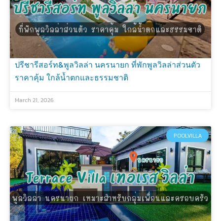
ปรีชารีสอร์ท&พูลวิลล่า นครนายก ที่พักพูลวิลล่าส่วนตัว
ราคาคุ้ม ใกล้น้ำตกและธรรมชาติ
March 21, 2026
POOLVILLA