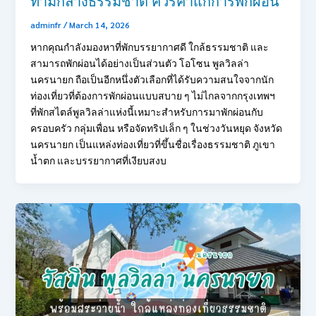
ท่ามกลางธรรมชาติ ควรค่าแก่การพักผ่อน
adminfr
/
March 14, 2026
หากคุณกำลังมองหาที่พักบรรยากาศดี ใกล้ธรรมชาติ และ
สามารถพักผ่อนได้อย่างเป็นส่วนตัว โอโซน พูลวิลล่า
นครนายก ถือเป็นอีกหนึ่งตัวเลือกที่ได้รับความสนใจจากนัก
ท่องเที่ยวที่ต้องการพักผ่อนแบบสบาย ๆ ไม่ไกลจากกรุงเทพฯ
ที่พักสไตล์พูลวิลล่าแห่งนี้เหมาะสำหรับการมาพักผ่อนกับ
ครอบครัว กลุ่มเพื่อน หรือจัดทริปเล็ก ๆ ในช่วงวันหยุด จังหวัด
นครนายก เป็นแหล่งท่องเที่ยวที่ขึ้นชื่อเรื่องธรรมชาติ ภูเขา
น้ำตก และบรรยากาศที่เงียบสงบ