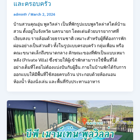
และครอบครัว
adminfr
/
March 2, 2026
บ้านสวนคุณอุ่น พูลวิลล่า เป็นที่พักรูปแบบพูลวิลล่าสไตล์บ้าน
สวน ตั้งอยู่ในจังหวัด นครนายก โดดเด่นด้วยบรรยากาศที่
เงียบสงบ รายล้อมด้วยธรรมชาติ เหมาะสำหรับผู้ที่ต้องการพัก
ผ่อนอย่างเป็นส่วนตัว ทั้งในรูปแบบครอบครัว กลุ่มเพื่อน หรือ
คณะขนาดเล็กถึงขนาดกลาง ลักษณะของที่พักเป็นแบบเหมา
หลัง (Private Villa) ซึ่งช่วยให้ผู้เข้าพักสามารถใช้พื้นที่ได้
อย่างเต็มที่โดยไม่ต้องแบ่งปันกับผู้อื่น ภายในบ้านพักได้รับการ
ออกแบบให้มีพื้นที่ใช้สอยครบถ้วน ประกอบด้วยห้องนอน
ห้องน้ำ ห้องนั่งเล่น และพื้นที่รับประทานอาหาร