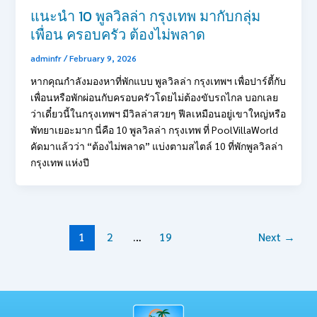
แนะนำ 10 พูลวิลล่า กรุงเทพ มากับกลุ่ม
เพื่อน ครอบครัว ต้องไม่พลาด
adminfr
/
February 9, 2026
หากคุณกำลังมองหาที่พักแบบ พูลวิลล่า กรุงเทพฯ เพื่อปาร์ตี้กับ
เพื่อนหรือพักผ่อนกับครอบครัวโดยไม่ต้องขับรถไกล บอกเลย
ว่าเดี๋ยวนี้ในกรุงเทพฯ มีวิลล่าสวยๆ ฟีลเหมือนอยู่เขาใหญ่หรือ
พัทยาเยอะมาก นี่คือ 10 พูลวิลล่า กรุงเทพ ที่ PoolVillaWorld
คัดมาแล้วว่า “ต้องไม่พลาด” แบ่งตามสไตล์ 10 ที่พักพูลวิลล่า
กรุงเทพ แห่งปี
1
2
…
19
Next
→