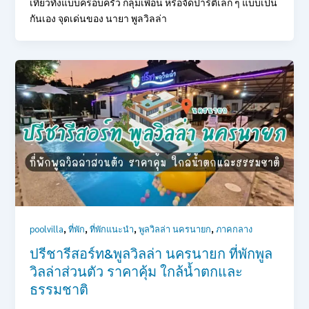
เที่ยวทั้งแบบครอบครัว กลุ่มเพื่อน หรือจัดปาร์ตี้เล็ก ๆ แบบเป็น
กันเอง จุดเด่นของ นายา พูลวิลล่า
,
,
,
,
poolvilla
ที่พัก
ที่พักแนะนำ
พูลวิลล่า นครนายก
ภาคกลาง
ปรีชารีสอร์ท&พูลวิลล่า นครนายก ที่พักพูล
วิลล่าส่วนตัว ราคาคุ้ม ใกล้น้ำตกและ
ธรรมชาติ