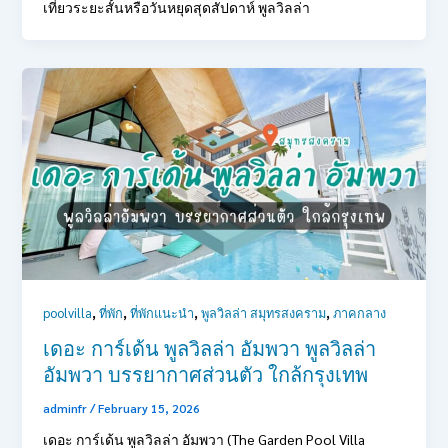
เที่ยวระยะสั้นหรือวันหยุดสุดสัปดาห์ พูลวิลล่า
,
,
,
,
poolvilla
ที่พัก
ที่พักแนะนำ
พูลวิลล่า สมุทรสงคราม
ภาคกลาง
เดอะ การ์เด้น พูลวิลล่า อัมพวา พูลวิลล่า
อัมพวา บรรยากาศส่วนตัว ใกล้กรุงเทพ
adminfr
/
February 15, 2026
เดอะ การ์เด้น พูลวิลล่า อัมพวา (The Garden Pool Villa