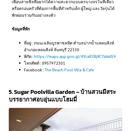
เพื่อนสายชิลที่อยากได้ความสะดวกแบบครบวงจรในที่เดียว
หรือครอบครัวที่ต้องการพื้นที่สำหรับเด็ก ผู้ใหญ่ และวัยรุ่นได้
พักผ่อนร่วมกันอย่างลงตัว
ข้อมูลที่พัก
ที่อยู่ : ถนนเฉลิมบูรพาชลทิต ตำบลปากน้ำแหลมสิงห์
อำเภอแหลมสิงห์ จันทบุรี 22130
พิกัด :
https://maps.app.goo.gl/4YcaR3BjXC7j6kd59
โทรศัพท์ : 0957972301
Facebook :
The Beach Pool Villa & Cafe
5. Sugar Poolvilla Garden – บ้านสวนมีสระ
บรรยากาศอบอุ่นแบบโฮมมี่