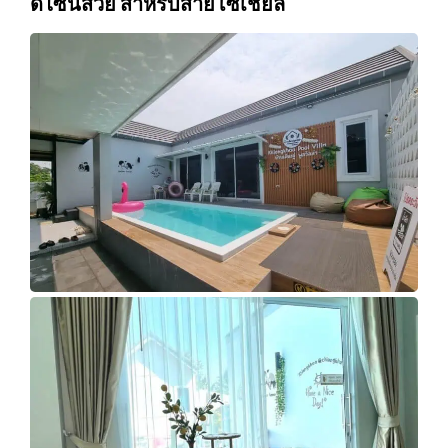
ดีไซน์สวย สำหรับสายโซเชียล