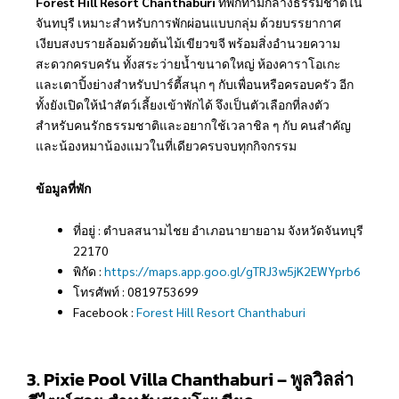
Forest Hill Resort Chanthaburi
ที่พักท่ามกลางธรรมชาติใน
จันทบุรี เหมาะสำหรับการพักผ่อนแบบกลุ่ม ด้วยบรรยากาศ
เงียบสงบรายล้อมด้วยต้นไม้เขียวขจี พร้อมสิ่งอำนวยความ
สะดวกครบครัน ทั้งสระว่ายน้ำขนาดใหญ่ ห้องคาราโอเกะ
และเตาปิ้งย่างสำหรับปาร์ตี้สนุก ๆ กับเพื่อนหรือครอบครัว อีก
ทั้งยังเปิดให้นำสัตว์เลี้ยงเข้าพักได้ จึงเป็นตัวเลือกที่ลงตัว
สำหรับคนรักธรรมชาติและอยากใช้เวลาชิล ๆ กับ คนสำคัญ
และน้องหมาน้องแมวในที่เดียวครบจบทุกกิจกรรม
ข้อมูลที่พัก
ที่อยู่ : ตำบลสนามไชย อำเภอนายายอาม จังหวัดจันทบุรี
22170
พิกัด :
https://maps.app.goo.gl/gTRJ3w5jK2EWYprb6
โทรศัพท์ : 0819753699
Facebook :
Forest Hill Resort Chanthaburi
3. Pixie Pool Villa Chanthaburi – พูลวิลล่า