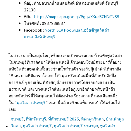
ที่อยู่ : ตำบลปากน้ำแหลมสิงห์ อำเภอแหลมสิงห์ จันทบุรี
22130
พิกัด :
https://maps.app.goo.gl/9ggwXKuaBCNNfFzS9
โทรศัพท์ : 0987988887
Facebook :
North SEA Poolvilla นอร์ธซีพูลวิลล่า
แหลมสิงห์ จันทบุรี
ไม่ว่าจะมาเป็นกลุ่มใหญ่หรือครอบครัวขนาดย่อม บ้านพักพูลวิลล่า
ในจันทบุรีที่เราคัดมาให้ทั้ง 6 แห่งนี้ ล้วนตอบโจทย์สายปาร์ตี้อย่าง
แท้จริง ด้วยจุดเด่นทั้งสระว่ายน้ำส่วนตัว รองรับผู้เข้าพักได้มากถึง
15 คน บางที่มีคาราโอเกะ โต๊ะพูล หรือแม้แต่พื้นที่สำหรับจัดปิ้ง
ย่างชิลล์ ๆ ยามเย็น ที่สำคัญคือบรรยากาศโดยรอบยังสงบ เป็น
ธรรมชาติ และบางแห่งใกล้ทะเลหรือภูเขาอีกด้วย ทริปหน้าถ้า
อยากจัดปาร์ตี้ให้สนุกแบบไม่ต้องห่วงเรื่องสถานที่ ลองเลือกหนึ่ง
ใน “
พูลวิลล่า จันทบุรี
” เหล่านี้แล้วเตรียมแพ็คกระเป๋าให้พร้อมได้
เลย!
จันทบุรี
,
ที่พักจันทบุรี
,
ที่พักจันทบุรี 2025
,
ที่พักพูลวิลล่า
,
บ้านพักพูล
วิลล่า
,
พูลวิลล่า จันทบุรี
,
พูลวิลล่า จันทบุรี ราคาถูก
,
พูลวิลล่า