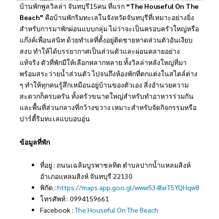
บ้านพักพูลวิลล่า จันทบุรี15คน ที่แรก
“The Houseful On The
Beach”
คือบ้านพักริมทะเลในจังหวัดจันทบุรีที่เหมาะอย่างยิ่ง
สำหรับการมาพักผ่อนแบบกลุ่ม ไม่ว่าจะเป็นครอบครัวใหญ่หรือ
แก๊งค์เพื่อนสนิท ด้วยทำเลที่ตั้งอยู่ติดชายหาดส่วนตัวอันเงียบ
สงบ ทำให้ได้บรรยากาศเป็นส่วนตัวและผ่อนคลายอย่าง
แท้จริง ตัวที่พักมีให้เลือกหลากหลาย ทั้งวิลล่าหลังใหญ่ที่มา
พร้อมสระว่ายน้ำส่วนตัว ไปจนถึงห้องพักที่ตกแต่งในสไตล์ต่าง
ๆ ทำให้ทุกคนรู้สึกเหมือนอยู่บ้านของตัวเอง สิ่งอำนวยความ
สะดวกก็ครบครัน ทั้งครัวขนาดใหญ่สำหรับทำอาหารร่วมกัน
และพื้นที่ส่วนกลางที่กว้างขวาง เหมาะสำหรับจัดกิจกรรมหรือ
ปาร์ตี้ริมทะเลแบบอบอุ่น
ข้อมูลที่พัก
ที่อยู่ : ถนนเฉลิมบูรพาชลทิต ตำบลปากน้ำแหลมสิงห์
อำเภอแหลมสิงห์ จันทบุรี 22130
พิกัด :
https://maps.app.goo.gl/www534farT5YQHqw8
โทรศัพท์ : 0994159661
Facebook :
The Houseful On The Beach