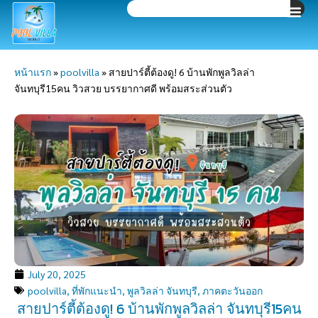
Search
Skip
to
content
หน้าแรก
»
poolvilla
»
สายปาร์ตี้ต้องดู! 6 บ้านพักพูลวิลล่า
จันทบุรี15คน วิวสวย บรรยากาศดี พร้อมสระส่วนตัว
July 20, 2025
poolvilla
,
ที่พักแนะนำ
,
พูลวิลล่า จันทบุรี
,
ภาคตะวันออก
สายปาร์ตี้ต้องดู! 6 บ้านพักพูลวิลล่า จันทบุรี15คน