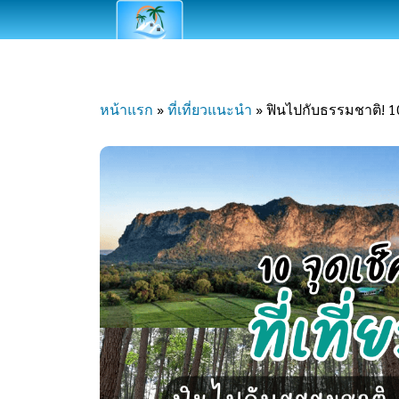
Skip
to
content
หน้าแรก
»
ที่เที่ยวแนะนำ
»
ฟินไปกับธรรมชาติ! 10