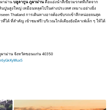
ภูผาม่าน
บลูลากูน ภูผาม่าน
คือแอ่งน้ำสีเขียวมรกตที่เกิดจาก
าหินปูนสูงใหญ่ เหมือนหลุดไปในต่างประเทศ เหมาะอย่างยิ่ง
seen Thailand การเดินทางอาจต้องขับรถเข้าลึกหน่อยจนสุด
วที่ได้ ที่สำคัญ เข้าชมฟรี! บริเวณใกล้เคียงยังมีคาเฟ่เล็ก ๆ ให้ได้
ภูผาม่าน จังหวัดขอนแก่น 40350
Wr6yGkKyWux5