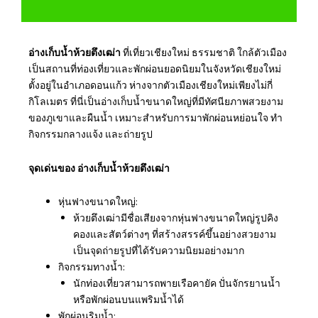
อ่างเก็บน้ำห้วยตึงเฒ่า
ที่เที่ยวเชียงใหม่ ธรรมชาติ ใกล้ตัวเมือง
เป็นสถานที่ท่องเที่ยวและพักผ่อนยอดนิยมในจังหวัดเชียงใหม่
ตั้งอยู่ในอำเภอดอนแก้ว ห่างจากตัวเมืองเชียงใหม่เพียงไม่กี่
กิโลเมตร ที่นี่เป็นอ่างเก็บน้ำขนาดใหญ่ที่มีทัศนียภาพสวยงาม
ของภูเขาและผืนน้ำ เหมาะสำหรับการมาพักผ่อนหย่อนใจ ทำ
กิจกรรมกลางแจ้ง และถ่ายรูป
จุดเด่นของ อ่างเก็บน้ำห้วยตึงเฒ่า
หุ่นฟางขนาดใหญ่:
ห้วยตึงเฒ่ามีชื่อเสียงจากหุ่นฟางขนาดใหญ่รูปคิง
คองและสัตว์ต่างๆ ที่สร้างสรรค์ขึ้นอย่างสวยงาม
เป็นจุดถ่ายรูปที่ได้รับความนิยมอย่างมาก
กิจกรรมทางน้ำ:
นักท่องเที่ยวสามารถพายเรือคายัค ปั่นจักรยานน้ำ
หรือพักผ่อนบนแพริมน้ำได้
พักผ่อนริมน้ำ: