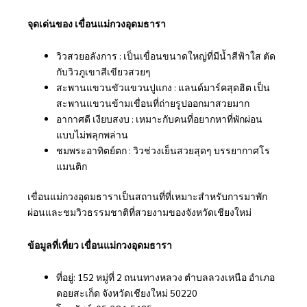
จุดเด่นของ เขื่อนแม่กวงอุดมธารา
วิวสวยอลังการ : เป็นเขื่อนขนาดใหญ่ที่มีน้ำสีฟ้าใส ตัด
กับวิวภูเขาสีเขียวสวยๆ
สะพานแขวนขัวแขวนปูแกง : แลนด์มาร์คสุดฮิต เป็น
สะพานแขวนข้ามเขื่อนที่ถ่ายรูปออกมาสวยมาก
อากาศดี เงียบสงบ : เหมาะกับคนที่อยากหาที่พักผ่อน
แบบไม่พลุกพล่าน
ชมพระอาทิตย์ตก : วิวช่วงเย็นสวยสุดๆ บรรยากาศโร
แมนติก
เขื่อนแม่กวงอุดมธาราเป็นสถานที่ที่เหมาะสำหรับการมาพัก
ผ่อนและชมวิวธรรมชาติที่สวยงามของจังหวัดเชียงใหม่
ข้อมูลที่เที่ยว เขื่อนแม่กวงอุดมธารา
ที่อยู่: 152 หมู่ที่ 2 ถนนทางหลวง ตำบลลวงเหนือ อำเภอ
ดอยสะเก็ด จังหวัดเชียงใหม่ 50220