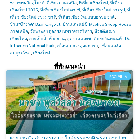
ชาวพุทธวัดอุโมงค์
,
ที่เที่ยวภาคเหนือ
,
ที่เที่ยวเชียงใหม่
,
ที่เที่ยว
เชียงใหม่ 2025
,
ที่เที่ยวเชียงใหม่ คาเฟ่
,
ที่เที่ยวเชียงใหม่ ถ่ายรูป
,
ที่
เที่ยวเชียงใหม่ ธรรมชาติ
,
ที่เที่ยวเชียงใหม่แบบธรรมชาติ
,
บ้าน"ข้างวัด" Baankangwat
,
บ้านแกะแม่ขิ-Maekee Sheep House
,
ภาคเหนือ
,
วัดพระธาตุดอยสุเทพราชวรวิหาร
,
ห้วยตึงเฒ่า
เชียงใหม่
,
อ่างเก็บน้ำห้วยลาน
,
อุทยานแห่งชาติดอยอินทนนท์ - Doi
Inthanon National Park
,
เขื่อนแม่กวงอุดมธารา
,
เขื่อนแม่งัด
สมบูรณ์ชล
,
เชียงใหม่
ที่พักแนะนำ
POOLVILLA
นายา พูลวิลล่า นครนายก ใกล้ธรรมชาติ พร้อมสระว่าย