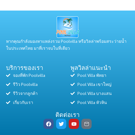
หากคุณกำลังมองหาแหล่งรวม Poolvilla หรือวิลล่าพร้อมสระว่ายน้ำ
ในประเทศไทย มาที่เราจบในที่เดียว
บริการของเรา
พูลวิลล่าแนะนำ
จองที่พัก Poolvilla
Pool Villa พัทยา
รีวิว Poolvilla
Pool Villa เขาใหญ่
รีวิวจากลูกค้า
Pool Villa บางแสน
เกี่ยวกับเรา
Pool Villa หัวหิน
ติดต่อเรา
F
T
Y
H
a
w
o
u
c
i
u
g