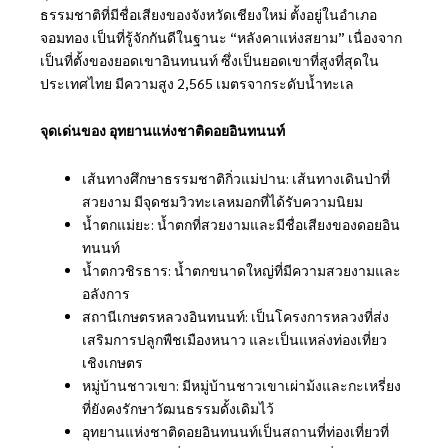
ธรรมชาติที่มีชื่อเสียงของจังหวัดเชียงใหม่ ตั้งอยู่ในอำเภอ
จอมทอง เป็นที่รู้จักกันดีในฐานะ “หลังคาแห่งสยาม” เนื่องจาก
เป็นที่ตั้งของยอดเขาอินทนนท์ ซึ่งเป็นยอดเขาที่สูงที่สุดใน
ประเทศไทย มีความสูง 2,565 เมตรจากระดับน้ำทะเล
จุดเด่นของ อุทยานแห่งชาติดอยอินทนนท์
เส้นทางศึกษาธรรมชาติกิ่วแม่ปาน: เส้นทางเดินป่าที่
สวยงาม มีจุดชมวิวทะเลหมอกที่ได้รับความนิยม
น้ำตกแม่ยะ: น้ำตกที่สวยงามและมีชื่อเสียงของดอยอิน
ทนนท์
น้ำตกวชิรธาร: น้ำตกขนาดใหญ่ที่มีความสวยงามและ
อลังการ
สถานีเกษตรหลวงอินทนนท์: เป็นโครงการหลวงที่ส่ง
เสริมการปลูกพืชเมืองหนาว และเป็นแหล่งท่องเที่ยว
เชิงเกษตร
หมู่บ้านชาวเขา: มีหมู่บ้านชาวเขาเผ่าม้งและกะเหรี่ยง
ที่ยังคงรักษาวัฒนธรรมดั้งเดิมไว้
อุทยานแห่งชาติดอยอินทนนท์เป็นสถานที่ท่องเที่ยวที่