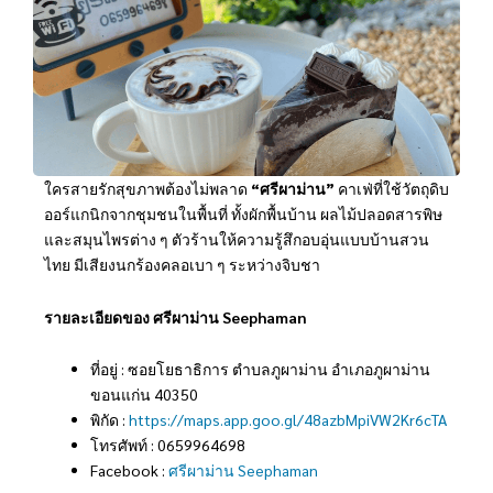
ใครสายรักสุขภาพต้องไม่พลาด
“ศรีผาม่าน”
คาเฟ่ที่ใช้วัตถุดิบ
ออร์แกนิกจากชุมชนในพื้นที่ ทั้งผักพื้นบ้าน ผลไม้ปลอดสารพิษ
และสมุนไพรต่าง ๆ ตัวร้านให้ความรู้สึกอบอุ่นแบบบ้านสวน
ไทย มีเสียงนกร้องคลอเบา ๆ ระหว่างจิบชา
รายละเอียดของ ศรีผาม่าน Seephaman
ที่อยู่ : ซอยโยธาธิการ ตำบลภูผาม่าน อำเภอภูผาม่าน
ขอนแก่น 40350
พิกัด :
https://maps.app.goo.gl/48azbMpiVW2Kr6cTA
โทรศัพท์ : 0659964698
Facebook :
ศรีผาม่าน Seephaman