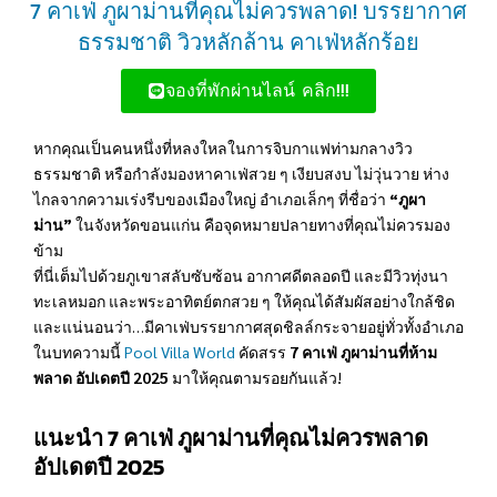
7 คาเฟ่ ภูผาม่านที่คุณไม่ควรพลาด! บรรยากาศ
ธรรมชาติ วิวหลักล้าน คาเฟ่หลักร้อย
จองที่พักผ่านไลน์ คลิก!!!
หากคุณเป็นคนหนึ่งที่หลงใหลในการจิบกาแฟท่ามกลางวิว
ธรรมชาติ หรือกำลังมองหาคาเฟ่สวย ๆ เงียบสงบ ไม่วุ่นวาย ห่าง
ไกลจากความเร่งรีบของเมืองใหญ่ อำเภอเล็กๆ ที่ชื่อว่า
“ภูผา
ม่าน”
ในจังหวัดขอนแก่น คือจุดหมายปลายทางที่คุณไม่ควรมอง
ข้าม
ที่นี่เต็มไปด้วยภูเขาสลับซับซ้อน อากาศดีตลอดปี และมีวิวทุ่งนา
ทะเลหมอก และพระอาทิตย์ตกสวย ๆ ให้คุณได้สัมผัสอย่างใกล้ชิด
และแน่นอนว่า…มีคาเฟ่บรรยากาศสุดชิลล์กระจายอยู่ทั่วทั้งอำเภอ
ในบทความนี้
Pool Villa
World
คัดสรร
7 คาเฟ่ ภูผาม่านที่ห้าม
พลาด อัปเดตปี 2025
มาให้คุณตามรอยกันแล้ว!
แนะนำ 7 คาเฟ่ ภูผาม่านที่คุณไม่ควรพลาด
อัปเดตปี 2025