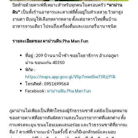
ปิดท้ายด้วยคาเฟ่ที่เหมาะสำหรับทุกคนในครอบครัว
“ผาม่าน
ฝัน”
เป็นทั้งร้านอาหารและคาเฟ่ที่ตั้งอยู่ในทำเลสวย วิวผาสูง
งามตา มีเมนูให้เลือกหลากหลาย ตั้งแต่อาหารไทยพื้นบ้าน
อาหารจานเดียว ไปจนถึงเครื่องดื่มและเบเกอรี่นานาชนิด
รายละเอียดของ ผาม่านฝัน Pha Man Fun
ที่อยู่ : 209 บ้านนาน้ำซำ ซอยโยธาธิการ อำเภอภูผา
ม่าน ขอนแก่น 40350
พิกัด :
https://maps.app.goo.gl/V5p7mwdSw73RzjYTA
โทรศัพท์ : 0951699564
Facebook :
ผาม่านฝัน Pha Man Fun
ภูผาม่านไม่เพียงเป็นที่พักใจของผู้รักธรรมชาติ แต่ยังเป็นจุดหมาย
ของสายคาเฟ่ที่อยากสัมผัสความสงบในบรรยากาศที่แตกต่าง ทั้ง
กาแฟรสละมุน ขนมโฮมเมดแสนอร่อย และวิวธรรมชาติที่ยากจะ
ลืม 7 คาเฟ่ที่เราแนะนำในครั้งนี้ ต่างก็มีเอกลักษณ์และมอบ