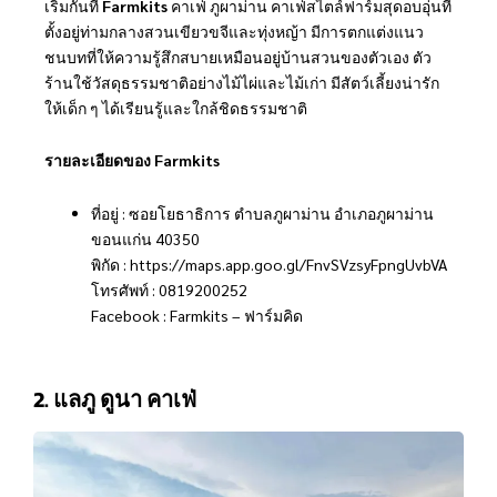
เริ่มกันที่
Farmkits
คาเฟ่ ภูผาม่าน คาเฟ่สไตล์ฟาร์มสุดอบอุ่นที่
ตั้งอยู่ท่ามกลางสวนเขียวขจีและทุ่งหญ้า มีการตกแต่งแนว
ชนบทที่ให้ความรู้สึกสบายเหมือนอยู่บ้านสวนของตัวเอง ตัว
ร้านใช้วัสดุธรรมชาติอย่างไม้ไผ่และไม้เก่า มีสัตว์เลี้ยงน่ารัก
ให้เด็ก ๆ ได้เรียนรู้และใกล้ชิดธรรมชาติ
รายละเอียดของ Farmkits
ที่อยู่ : ซอยโยธาธิการ ตำบลภูผาม่าน อำเภอภูผาม่าน
ขอนแก่น 40350
พิกัด : https://maps.app.goo.gl/FnvSVzsyFpngUvbVA
โทรศัพท์ : 0819200252
Facebook : Farmkits – ฟาร์มคิด
2. แลภู ดูนา คาเฟ่