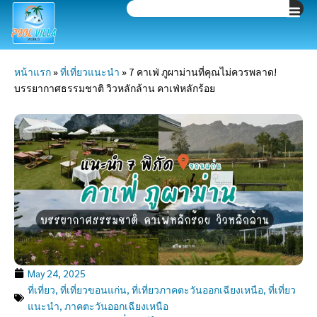
Search
Skip
to
content
หน้าแรก
»
ที่เที่ยวแนะนำ
»
7 คาเฟ่ ภูผาม่านที่คุณไม่ควรพลาด!
บรรยากาศธรรมชาติ วิวหลักล้าน คาเฟ่หลักร้อย
May 24, 2025
ที่เที่ยว
,
ที่เที่ยวขอนแก่น
,
ที่เที่ยวภาคตะวันออกเฉียงเหนือ
,
ที่เที่ยว
แนะนำ
,
ภาคตะวันออกเฉียงเหนือ