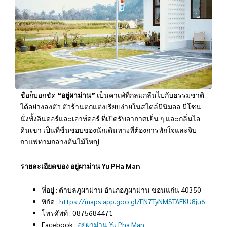
ชื่อก็บอกชัด
“อยู่ผาม่าน”
เป็นคาเฟ่ที่กลมกลืนไปกับธรรมชาติ
ได้อย่างลงตัว ตัวร้านตกแต่งเรียบง่ายในสไตล์มินิมอล มีโซน
นั่งทั้งอินดอร์และเอาท์ดอร์ ที่เปิดรับอากาศเย็น ๆ และกลิ่นไอ
ดินเขา เป็นที่ชื่นชอบของนักเดินทางที่ต้องการพักใจและจิบ
กาแฟท่ามกลางต้นไม้ใหญ่
รายละเอียดของ อยู่ผาม่าน Yu PHa Man
ที่อยู่ : ตำบลภูผาม่าน อำเภอภูผาม่าน ขอนแก่น 40350
พิกัด :
https://maps.app.goo.gl/FN7TyNMSTAEKU8ju6
โทรศัพท์ : 0875684471
Facebook :
อยู่ผาม่าน Yu Pha Man