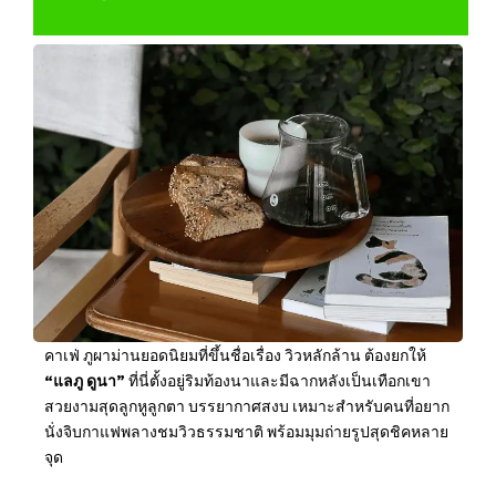
คาเฟ่ ภูผาม่านยอดนิยมที่ขึ้นชื่อเรื่อง วิวหลักล้าน ต้องยกให้
“แลภู ดูนา”
ที่นี่ตั้งอยู่ริมท้องนาและมีฉากหลังเป็นเทือกเขา
สวยงามสุดลูกหูลูกตา บรรยากาศสงบ เหมาะสำหรับคนที่อยาก
นั่งจิบกาแฟพลางชมวิวธรรมชาติ พร้อมมุมถ่ายรูปสุดชิคหลาย
จุด