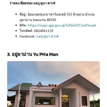
รายละเอียดของ แลภู ดูนา คาเฟ่
ที่อยู่ : อ้อมกอดขุนเขาฟาร์มสเตย์ 153 ห้วยม่วง อำเภอ
ภูผาม่าน ขอนแก่น 40350
พิกัด :
https://maps.app.goo.gl/CxFbU21TJcnETuseA
โทรศัพท์ : 0824961119
Facebook :
แลภู ดูนา คาเฟ่
3. อยู่ผาม่าน Yu PHa Man