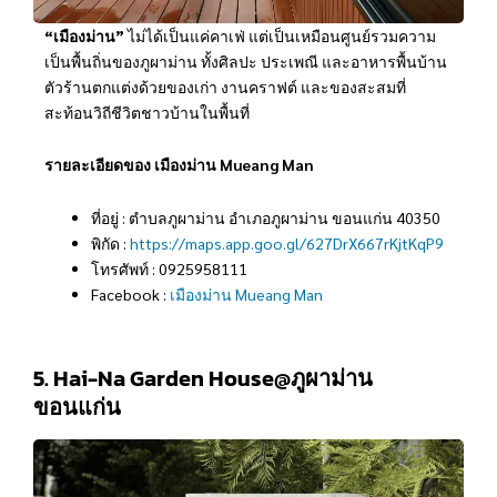
“เมืองม่าน”
ไม่ได้เป็นแค่คาเฟ่ แต่เป็นเหมือนศูนย์รวมความ
เป็นพื้นถิ่นของภูผาม่าน ทั้งศิลปะ ประเพณี และอาหารพื้นบ้าน
ตัวร้านตกแต่งด้วยของเก่า งานคราฟต์ และของสะสมที่
สะท้อนวิถีชีวิตชาวบ้านในพื้นที่
รายละเอียดของ เมืองม่าน Mueang Man
ที่อยู่ : ตำบลภูผาม่าน อำเภอภูผาม่าน ขอนแก่น 40350
พิกัด :
https://maps.app.goo.gl/627DrX667rKjtKqP9
โทรศัพท์ : 0925958111
Facebook :
เมืองม่าน Mueang Man
5. Hai-Na Garden House@ภูผาม่าน
ขอนแก่น