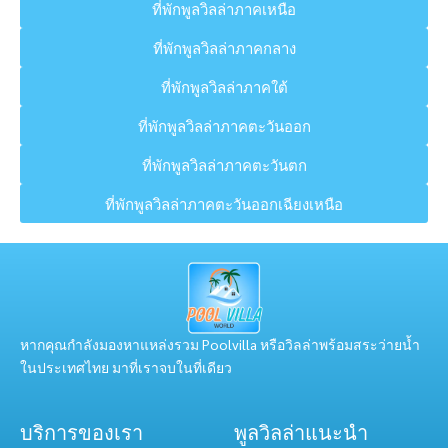
ที่พักพูลวิลล่าภาคเหนือ
ที่พักพูลวิลล่าภาคกลาง
ที่พักพูลวิลล่าภาคใต้
ที่พักพูลวิลล่าภาคตะวันออก
ที่พักพูลวิลล่าภาคตะวันตก
ที่พักพูลวิลล่าภาคตะวันออกเฉียงเหนือ
หากคุณกำลังมองหาแหล่งรวม Poolvilla หรือวิลล่าพร้อมสระว่ายน้ำ
ในประเทศไทย มาที่เราจบในที่เดียว
บริการของเรา
พูลวิลล่าแนะนำ