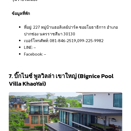
ข้อมูลที่พัก
ที่อยู่: 227 หมู่บ้านฮอลิเดย์ปาร์ค ซอยโยธาธิการ อำเภอ
ปากช่อง นครราชสีมา 30130
เบอร์โทรศัพท์: 081-846-2519,099-225-9982
LINE: –
Facebook: –
7. บิ๊กไนซ์ พูลวิลล่า เขาใหญ่ (Bignice Pool
Villa KhaoYai)