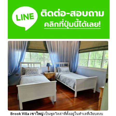
Brook Villa เขาใหญ่
เป็นพูลวิลล่าที่ตั้งอยู่ในทำเลที่เงียบสงบ