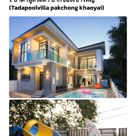
(Tadapoolvilla pakchong khaoyai)