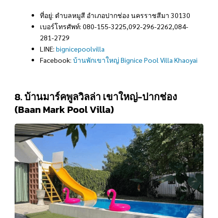
ที่อยู่: ตำบลหมูสี อำเภอปากช่อง นครราชสีมา 30130
เบอร์โทรศัพท์: 080-155-3225,092-296-2262,084-
281-2729
LINE:
bignicepoolvilla
Facebook:
บ้านพักเขาใหญ่ Bignice Pool Villa Khaoyai
8. บ้านมาร์คพูลวิลล่า เขาใหญ่-ปากช่อง
(Baan Mark Pool Villa)