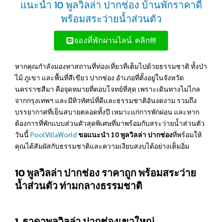
แนะนำ 10 พูลวิลล่า ปากช่อง บ้านพักราคาดี
พร้อมสระว่ายน้ำส่วนตัว
จองที่พักผ่านไลน์ คลิก!!!
หากคุณกำลังมองหาสถานที่ท่องเที่ยวที่เต็มไปด้วยธรรมชาติ ทั้งป่า
ไม้ ภูเขา และพื้นที่สีเขียว ปากช่อง อำเภอที่ตั้งอยู่ในจังหวัด
นครราชสีมา คือจุดหมายที่ตอบโจทย์ที่สุด เพราะเดินทางไม่ไกล
จากกรุงเทพฯ และมีทิวทัศน์ที่ดีและธรรมชาติอันงดงาม รวมถึง
บรรยากาศที่เย็นสบายตลอดทั้งปี เหมาะแก่การพักผ่อน และหาก
ต้องการที่พักแบบส่วนตัวสุดพิเศษที่มาพร้อมกับสระว่ายน้ำส่วนตัว
วันนี้
PoolVillaWorld
ขอแนะนำ 10 พูลวิลล่า ปากช่อง
ที่พร้อมให้
คุณได้สัมผัสกับธรรมชาติและความเงียบสงบได้อย่างเต็มอิ่ม
10 พูลวิลล่า ปากช่อง ราคาถูก พร้อมสระว่าย
น้ำส่วนตัว ท่ามกลางธรรมชาติ
1. ธาดาพูลวิลล่า ปากช่องเขาใหญ่