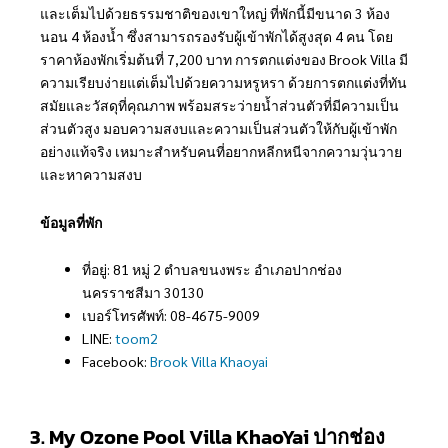
และเต็มไปด้วยธรรมชาติของเขาใหญ่ ที่พักนี้มีขนาด 3 ห้อง
นอน 4 ห้องน้ำ ซึ่งสามารถรองรับผู้เข้าพักได้สูงสุด 4 คน โดย
ราคาห้องพักเริ่มต้นที่ 7,200 บาท การตกแต่งของ Brook Villa มี
ความเรียบง่ายแต่เต็มไปด้วยความหรูหรา ด้วยการตกแต่งที่ทัน
สมัยและวัสดุที่คุณภาพ พร้อมสระว่ายน้ำส่วนตัวที่มีความเป็น
ส่วนตัวสูง มอบความสงบและความเป็นส่วนตัวให้กับผู้เข้าพัก
อย่างแท้จริง เหมาะสำหรับคนที่อยากหลีกหนีจากความวุ่นวาย
และหาความสงบ
ข้อมูลที่พัก
ที่อยู่: 81 หมู่ 2 ตำบลขนงพระ อำเภอปากช่อง
นครราชสีมา 30130
เบอร์โทรศัพท์: 08-4675-9009
LINE:
toom2
Facebook:
Brook Villa Khaoyai
3. My Ozone Pool Villa KhaoYai ปากช่อง