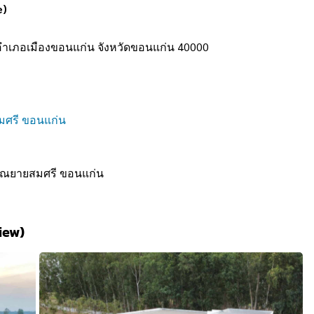
e)
 อำเภอเมืองขอนแก่น จังหวัดขอนแก่น 40000
สมศรี ขอนแก่น
 คุณยายสมศรี ขอนแก่น
View)