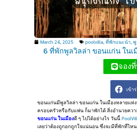
March 24, 2025
poolvilla
,
ที่พักแนะนำ
,
พ
6 ที่พักพูลวิลล่า ขอนแก่น ใน
จองที่
เข้า
ขอนแก่นมีพูลวิลล่า ขอนแก่น ในเมืองหลายแห่งที่
ครอบครัวหรือกับแฟน ก็มาพักได้ สิ่งอำนวยควา
ขอนแก่น ในเมือง
ดี ๆ ไปได้อย่างไร วันนี้
PoolVil
เลยว่าต้องถูกอกถูกใจแน่นอน ซึ่งจะมีที่พักที่ไ