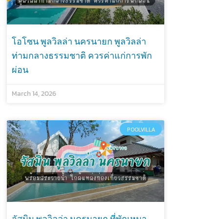
โอโซน พูลวิลล่า นครนายก พูลวิลล่า
ท่ามกลางธรรมชาติ ควรค่าแก่การพัก
ผ่อน
March 14, 2026
POOLVILLA
จัสมิน พูลวิลล่า นครนายก ที่พักเหมา