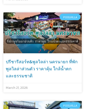
POOLVILLA
ปรีชารีสอร์ท&พูลวิลล่า นครนายก ที่พัก
พูลวิลล่าส่วนตัว ราคาคุ้ม ใกล้น้ำตก
และธรรมชาติ
March 21, 2026
POOLVILLA