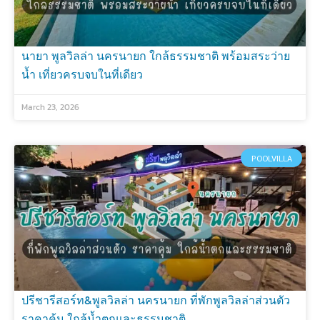
นายา พูลวิลล่า นครนายก ใกล้ธรรมชาติ พร้อมสระว่าย
น้ำ เที่ยวครบจบในที่เดียว
March 23, 2026
POOLVILLA
ปรีชารีสอร์ท&พูลวิลล่า นครนายก ที่พักพูลวิลล่าส่วนตัว
ราคาคุ้ม ใกล้น้ำตกและธรรมชาติ