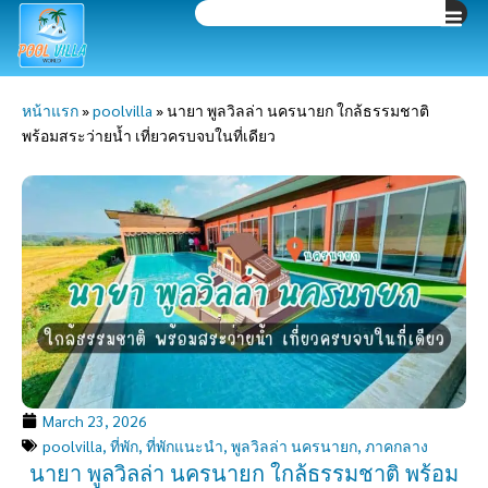
Search
Skip
to
content
หน้าแรก
»
poolvilla
»
นายา พูลวิลล่า นครนายก ใกล้ธรรมชาติ
พร้อมสระว่ายน้ำ เที่ยวครบจบในที่เดียว
March 23, 2026
poolvilla
,
ที่พัก
,
ที่พักแนะนำ
,
พูลวิลล่า นครนายก
,
ภาคกลาง
นายา พูลวิลล่า นครนายก ใกล้ธรรมชาติ พร้อม