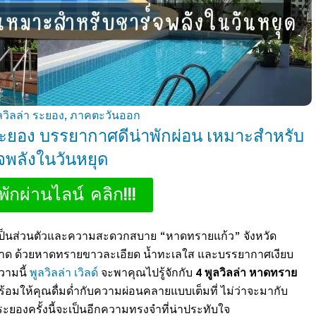
ลวิลล่า ระยอง
,
ภาคตะวันออก
 ระยอง บรรยากาศดีน่าพักผ่อน เหมาะสำหรับ
จพลังในวันหยุด
พักผ่านไลน์ คลิก!!!
ามเป็นส่วนตัวและความสะดวกสบาย “หาดทรายแก้ว” จังหวัด
ลาด ด้วยหาดทรายขาวละเอียด น้ำทะเลใส และบรรยากาศเงียบ
วามนี้
พูลวิลล่า
เวิลด์
จะพาคุณไปรู้จักกับ
4 พูลวิลล่า หาดทราย
พร้อมให้คุณดื่มด่ำกับความผ่อนคลายแบบเต็มที่ ไม่ว่าจะมากับ
ประยองครั้งนี้จะเป็นอีกความทรงจำที่น่าประทับใจ