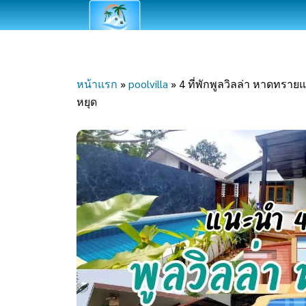
Skip
to
content
หน้าแรก
»
poolvilla
»
4 ที่พักพูลวิลล่า หาดทรา
หยุด