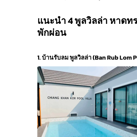
แนะนำ 4 พูลวิลล่า หาดทร
พักผ่อน
1. บ้านรับลม พูลวิลล่า (Ban Rub Lom P