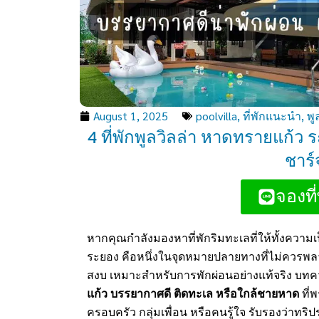
August 1, 2025
poolvilla
,
ที่พักแนะนำ
,
พู
4 ที่พักพูลวิลล่า หาดทรายแก้ว
ชาร์
จองที่
หากคุณกำลังมองหาที่พักริมทะเลที่ให้ทั้งคว
ระยอง คือหนึ่งในจุดหมายปลายทางที่ไม่ควรพ
สงบ เหมาะสำหรับการพักผ่อนอย่างแท้จริง บทค
แก้ว บรรยากาศดี ติดทะเล หรือใกล้ชายหาด
ที่
ครอบครัว กลุ่มเพื่อน หรือคนรู้ใจ รับรองว่าทริ