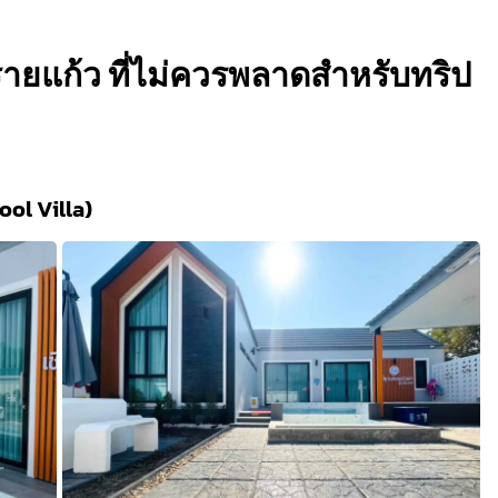
ายแก้ว ที่ไม่ควรพลาดสำหรับทริป
ool Villa)