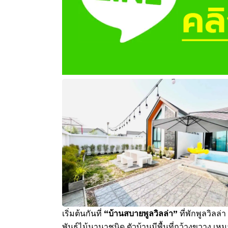
เริ่มต้นกันที่
“บ้านสบายพูลวิลล่า”
ที่พักพูลวิล
พันธุ์ไม้นานาชนิด ตัวบ้านมีพื้นที่กว้างขวาง 