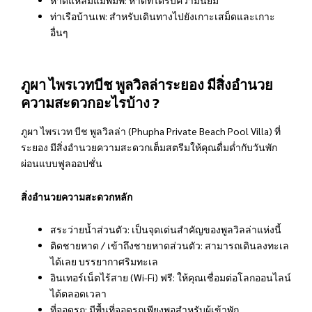
หาดแหลมแม่พิมพ์: หาดที่ได้รับความนิยม
ท่าเรือบ้านเพ: สำหรับเดินทางไปยังเกาะเสม็ดและเกาะ
อื่นๆ
ภูผา ไพรเวทบีช พูลวิลล่าระยอง มีสิ่งอำนวย
ความสะดวกอะไรบ้าง ?
ภูผา ไพรเวท บีช พูลวิลล่า (Phupha Private Beach Pool Villa) ที่
ระยอง มีสิ่งอำนวยความสะดวกเต็มสตรีมให้คุณดื่มด่ำกับวันพัก
ผ่อนแบบฟูลออปชั่น
สิ่งอำนวยความสะดวกหลัก
สระว่ายน้ำส่วนตัว: เป็นจุดเด่นสำคัญของพูลวิลล่าแห่งนี้
ติดชายหาด / เข้าถึงชายหาดส่วนตัว: สามารถเดินลงทะเล
ได้เลย บรรยากาศริมทะเล
อินเทอร์เน็ตไร้สาย (Wi-Fi) ฟรี: ให้คุณเชื่อมต่อโลกออนไลน์
ได้ตลอดเวลา
ที่จอดรถ: มีพื้นที่จอดรถเพียงพอสำหรับผู้เข้าพัก