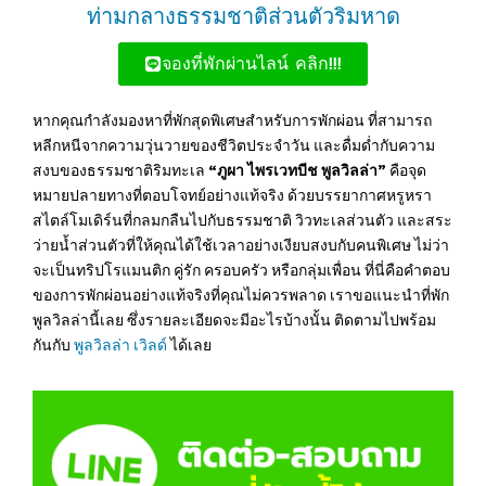
ท่ามกลางธรรมชาติส่วนตัวริมหาด
จองที่พักผ่านไลน์ คลิก!!!
หากคุณกำลังมองหาที่พักสุดพิเศษสำหรับการพักผ่อน ที่สามารถ
หลีกหนีจากความวุ่นวายของชีวิตประจำวัน และดื่มด่ำกับความ
สงบของธรรมชาติริมทะเล
“ภูผา ไพรเวทบีช พูลวิลล่า”
คือจุด
หมายปลายทางที่ตอบโจทย์อย่างแท้จริง ด้วยบรรยากาศหรูหรา
สไตล์โมเดิร์นที่กลมกลืนไปกับธรรมชาติ วิวทะเลส่วนตัว และสระ
ว่ายน้ำส่วนตัวที่ให้คุณได้ใช้เวลาอย่างเงียบสงบกับคนพิเศษ ไม่ว่า
จะเป็นทริปโรแมนติก คู่รัก ครอบครัว หรือกลุ่มเพื่อน ที่นี่คือคำตอบ
ของการพักผ่อนอย่างแท้จริงที่คุณไม่ควรพลาด เราขอแนะนำที่พัก
พูลวิลล่านี้เลย ซึ่งรายละเอียดจะมีอะไรบ้างนั้น ติดตามไปพร้อม
กันกับ
พูลวิลล่า
เวิลด์
ได้เลย