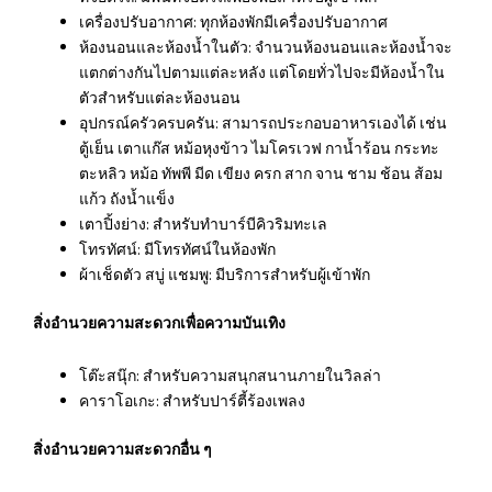
เครื่องปรับอากาศ: ทุกห้องพักมีเครื่องปรับอากาศ
ห้องนอนและห้องน้ำในตัว: จำนวนห้องนอนและห้องน้ำจะ
แตกต่างกันไปตามแต่ละหลัง แต่โดยทั่วไปจะมีห้องน้ำใน
ตัวสำหรับแต่ละห้องนอน
อุปกรณ์ครัวครบครัน: สามารถประกอบอาหารเองได้ เช่น
ตู้เย็น เตาแก๊ส หม้อหุงข้าว ไมโครเวฟ กาน้ำร้อน กระทะ
ตะหลิว หม้อ ทัพพี มีด เขียง ครก สาก จาน ชาม ช้อน ส้อม
แก้ว ถังน้ำแข็ง
เตาปิ้งย่าง: สำหรับทำบาร์บีคิวริมทะเล
โทรทัศน์: มีโทรทัศน์ในห้องพัก
ผ้าเช็ดตัว สบู่ แชมพู: มีบริการสำหรับผู้เข้าพัก
สิ่งอำนวยความสะดวกเพื่อความบันเทิง
โต๊ะสนุ๊ก: สำหรับความสนุกสนานภายในวิลล่า
คาราโอเกะ: สำหรับปาร์ตี้ร้องเพลง
สิ่งอำนวยความสะดวกอื่น ๆ