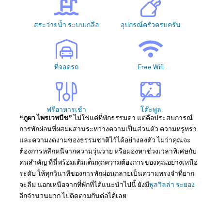
สระว่ายน้ำ ระบบเกลือ
อุปกรณ์ครัวครบครัน
ที่จอดรถ
Free Wifi
ฟรีอาหารเช้า
โต๊ะพูล
“ภูผา ไพรเวทบีช”
ไม่ใช่แค่ที่พักธรรมดา แต่คือประสบการณ์
การพักผ่อนที่ผสมผสานระหว่างความเป็นส่วนตัว ความหรูหรา
และความงดงามของธรรมชาติไว้ได้อย่างลงตัว ไม่ว่าคุณจะ
ต้องการหลีกหนีจากความวุ่นวาย หรือมองหาช่วงเวลาพิเศษกับ
คนสำคัญ ที่นี่พร้อมเติมเต็มทุกความต้องการของคุณอย่างเหนือ
ระดับ ให้ทุกวินาทีของการพักผ่อนกลายเป็นความทรงจำที่ยาก
จะลืม นอกเหนือจากที่พักที่ได้แนะนำไปนี้ ยังมี
พูลวิลล่า ระยอง
อีกจำนวนมาก ไปติดตามกันต่อได้เลย