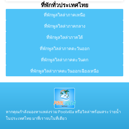
ที่พักทั่วประเทศไทย
ที่พักพูลวิลล่าภาคเหนือ
ที่พักพูลวิลล่าภาคกลาง
ที่พักพูลวิลล่าภาคใต้
ที่พักพูลวิลล่าภาคตะวันออก
ที่พักพูลวิลล่าภาคตะวันตก
ที่พักพูลวิลล่าภาคตะวันออกเฉียงเหนือ
หากคุณกำลังมองหาแหล่งรวม Poolvilla หรือวิลล่าพร้อมสระว่ายน้ำ
ในประเทศไทย มาที่เราจบในที่เดียว