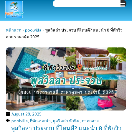
Search
Skip
to
content
หน้าแรก
»
poolvilla
»
พูลวิลล่า ประจวบ ที่ไหนดี? แนะนำ 8 ที่พักวิว
สวย ราคาคุ้ม 2025
August 28, 2025
poolvilla
,
ที่พักแนะนำ
,
พูลวิลล่า หัวหิน
,
ภาคกลาง
พูลวิลล่า ประจวบ ที่ไหนดี? แนะนำ 8 ที่พักวิว