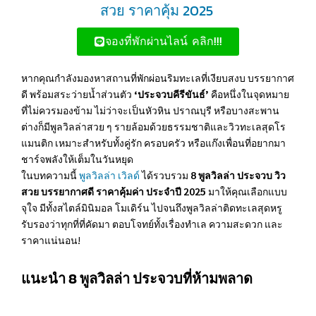
สวย ราคาคุ้ม 2025
จองที่พักผ่านไลน์ คลิก!!!
หากคุณกำลังมองหาสถานที่พักผ่อนริมทะเลที่เงียบสงบ บรรยากาศ
ดี พร้อมสระว่ายน้ำส่วนตัว
‘ประจวบคีรีขันธ์’
คือหนึ่งในจุดหมาย
ที่ไม่ควรมองข้าม ไม่ว่าจะเป็นหัวหิน ปราณบุรี หรือบางสะพาน
ต่างก็มีพูลวิลล่าสวย ๆ รายล้อมด้วยธรรมชาติและวิวทะเลสุดโร
แมนติก เหมาะสำหรับทั้งคู่รัก ครอบครัว หรือแก๊งเพื่อนที่อยากมา
ชาร์จพลังให้เต็มในวันหยุด
ในบทความนี้
พูลวิลล่า
เวิลด์
ได้รวบรวม
8 พูลวิลล่า ประจวบ วิว
สวย บรรยากาศดี ราคาคุ้มค่า ประจำปี 2025
มาให้คุณเลือกแบบ
จุใจ มีทั้งสไตล์มินิมอล โมเดิร์น ไปจนถึงพูลวิลล่าติดทะเลสุดหรู
รับรองว่าทุกที่ที่คัดมา ตอบโจทย์ทั้งเรื่องทำเล ความสะดวก และ
ราคาแน่นอน!
แนะนำ 8 พูลวิลล่า ประจวบที่ห้ามพลาด