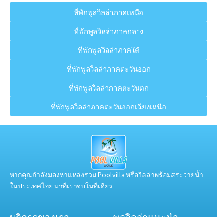
ที่พักพูลวิลล่าภาคเหนือ
ที่พักพูลวิลล่าภาคกลาง
ที่พักพูลวิลล่าภาคใต้
ที่พักพูลวิลล่าภาคตะวันออก
ที่พักพูลวิลล่าภาคตะวันตก
ที่พักพูลวิลล่าภาคตะวันออกเฉียงเหนือ
หากคุณกำลังมองหาแหล่งรวม Poolvilla หรือวิลล่าพร้อมสระว่ายน้ำ
ในประเทศไทย มาที่เราจบในที่เดียว