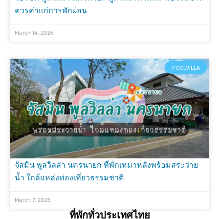
ควรค่าแก่การพักผ่อน
March 14, 2026
POOLVILLA
จัสมิน พูลวิลล่า นครนายก ที่พักเหมาหลังพร้อมสระว่าย
น้ำ ใกล้แหล่งท่องเที่ยวธรรมชาติ
March 7, 2026
ที่พักทั่วประเทศไทย