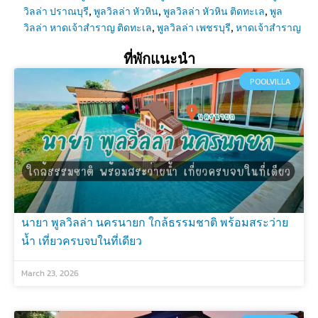
วิลล่า ปราณบุรี
,
พูลวิลล่า หัวหิน
,
พูลวิลล่า หัวหิน ติดทะเล
,
พูล
วิลล่า หาดเจ้าสําราญ ติดทะเล
,
พูลวิลล่า เพชรบุรี
,
หาดเจ้าสําราญ
ที่พักแนะนำ
POOLVILLA
นายา พูลวิลล่า นครนายก ใกล้ธรรมชาติ พร้อมสระว่าย
น้ำ เที่ยวครบจบในที่เดียว
March 23, 2026