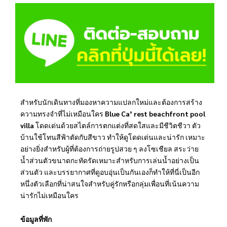
สำหรับนักเดินทางที่มองหาความแปลกใหม่และต้องการสร้าง
ความทรงจำที่ไม่เหมือนใคร
Blue Ca’ rest beachfront pool
villa
โดดเด่นด้วยสไตล์การตกแต่งที่สดใสและมีชีวิตชีวา ตัว
บ้านใช้โทนสีฟ้าตัดกับสีขาว ทำให้ดูโดดเด่นและน่ารัก เหมาะ
อย่างยิ่งสำหรับผู้ที่ต้องการถ่ายรูปสวย ๆ ลงโซเชียล สระว่าย
น้ำส่วนตัวขนาดกะทัดรัดเหมาะสำหรับการเล่นน้ำอย่างเป็น
ส่วนตัว และบรรยากาศที่ดูอบอุ่นเป็นกันเองก็ทำให้ที่นี่เป็นอีก
หนึ่งตัวเลือกที่น่าสนใจสำหรับคู่รักหรือกลุ่มเพื่อนที่เน้นความ
น่ารักไม่เหมือนใคร
ข้อมูลที่พัก