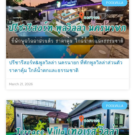
POOLVILLA
ปรีชารีสอร์ท&พูลวิลล่า นครนายก ที่พักพูลวิลล่าส่วนตัว
ราคาคุ้ม ใกล้น้ำตกและธรรมชาติ
March 21, 2026
POOLVILLA