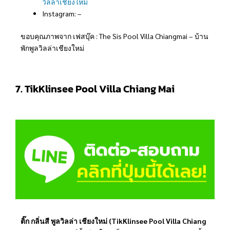
วิลล่าเชียงใหม่
Instagram: –
ขอบคุณภาพจาก เฟสบุ๊ค : The Sis Pool Villa Chiangmai – บ้าน
พักพูลวิลล่าเชียงใหม่
7. TikKlinsee Pool Villa Chiang Mai
ติ๊ก กลิ่นสี พูลวิลล่า เชียงใหม่ (TikKlinsee Pool Villa Chiang