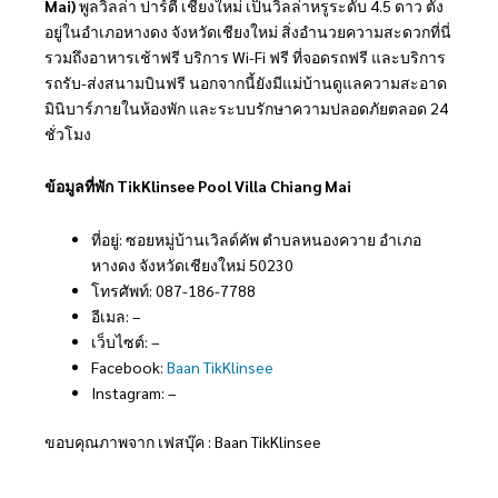
Mai)
พูลวิลล่า ปาร์ตี้ เชียงใหม่ เป็นวิลล่าหรูระดับ 4.5 ดาว ตั้ง
อยู่ในอำเภอหางดง จังหวัดเชียงใหม่ สิ่งอำนวยความสะดวกที่นี่
รวมถึงอาหารเช้าฟรี บริการ Wi-Fi ฟรี ที่จอดรถฟรี และบริการ
รถรับ-ส่งสนามบินฟรี นอกจากนี้ยังมีแม่บ้านดูแลความสะอาด
มินิบาร์ภายในห้องพัก และระบบรักษาความปลอดภัยตลอด 24
ชั่วโมง
ข้อมูลที่พัก TikKlinsee Pool Villa Chiang Mai
ที่อยู่: ซอยหมู่บ้านเวิลด์คัพ ตำบลหนองควาย อำเภอ
หางดง จังหวัดเชียงใหม่ 50230
โทรศัพท์: 087-186-7788
อีเมล: –
เว็บไซต์: –
Facebook:
Baan TikKlinsee
Instagram: –
ขอบคุณภาพจาก เฟสบุ๊ค : Baan TikKlinsee