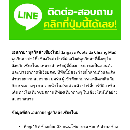
เอนกายา พูลวิลล่าเชียงใหม่ (Engaya Poolvilla Chiang Mai)
พูลวิลล่า ปาร์ตี้ เชียงใหม่ เป็นที่พักสไตล์พูลวิลล่าที่ตั้งอยู่ใน
จังหวัดเชียงใหม่ เหมาะสำหรับผู้ที่ต้องการความเป็นส่วนตัว
และบรรยากาศที่เงียบสงบ ที่พักนี้มีสระว่ายน้ำส่วนตัวและสิ่ง
อำนวยความสะดวกครบครัน ผู้เข้าพักสามารถเพลิดเพลินกับ
กิจกรรมต่างๆ เช่น ว่ายน้ำในสระส่วนตัว ปาร์ตี้บาร์บีคิว หรือ
เดินทางไปเที่ยวชมสถานที่ท่องเที่ยวต่างๆ ในเชียงใหม่ได้อย่าง
สะดวกสบาย
ข้อมูลที่พัก เอนกายา พูลวิลล่าเชียงใหม่
ที่อยู่: 199 ช้างเผือก 33 ถนนโพธาราม ซอย 6 ตำบลช้าง