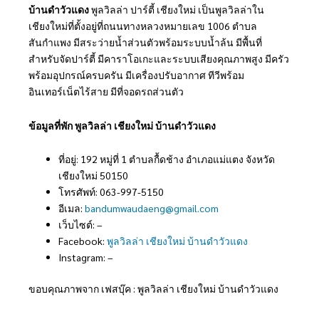
บ้านดำวัวแดง
พูลวิลล่า ปาร์ตี้ เชียงใหม่ เป็นพูลวิลล่าใน
เชียงใหม่ที่ตั้งอยู่ที่ถนนทางหลวงหมายเลข 1006 ตำบล
สันกำแพง มีสระว่ายน้ำส่วนตัวพร้อมระบบน้ำล้น มีพื้นที่
สำหรับจัดปาร์ตี้ มีคาราโอเกะและระบบเสียงคุณภาพสูง มีครัว
พร้อมอุปกรณ์ครบครัน มีเครื่องปรับอากาศ ทีวีพร้อม
อินเทอร์เน็ตไร้สาย มีที่จอดรถส่วนตัว
ข้อมูลที่พัก พูลวิลล่า เชียงใหม่ บ้านดำวัวแดง
ที่อยู่: 192 หมู่ที่ 1 ตำบลกื้ดช้าง อำเภอแม่แตง จังหวัด
เชียงใหม่ 50150
โทรศัพท์: 063-997-5150
อีเมล:
bandumwaudaeng@gmail.com
เว็บไซต์: –
Facebook:
พูลวิลล่า เชียงใหม่ บ้านดำวัวแดง
Instagram: –
ขอบคุณภาพจาก เฟสบุ๊ค : พูลวิลล่า เชียงใหม่ บ้านดำวัวแดง