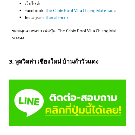
เว็บไซต์: –
Facebook:
The Cabin Pool Villa Chiang Mai หางดง
Instagram:
thecabincnx
ขอบคุณภาพจาก เฟสบุ๊ค : The Cabin Pool Villa Chiang Mai
หางดง
3. พูลวิลล่า เชียงใหม่ บ้านดำวัวแดง