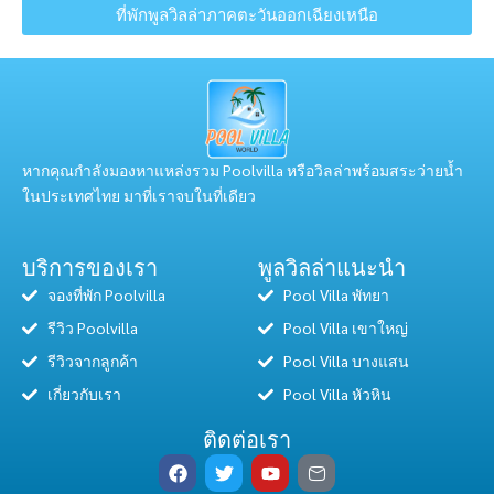
ที่พักพูลวิลล่าภาคตะวันออกเฉียงเหนือ
หากคุณกำลังมองหาแหล่งรวม Poolvilla หรือวิลล่าพร้อมสระว่ายน้ำ
ในประเทศไทย มาที่เราจบในที่เดียว
บริการของเรา
พูลวิลล่าแนะนำ
จองที่พัก Poolvilla
Pool Villa พัทยา
รีวิว Poolvilla
Pool Villa เขาใหญ่
รีวิวจากลูกค้า
Pool Villa บางแสน
เกี่ยวกับเรา
Pool Villa หัวหิน
ติดต่อเรา
F
T
Y
H
a
w
o
u