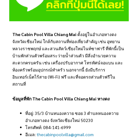
The Cabin Pool Villa Chiang Mai
ตั้งอยู่ในอำเภอหางดง
จังหวัดเชียงใหม่ ใกล้กับสถานที่ท่องเที่ยวสำคัญ เช่น อุทยาน
หลวงราชพฤกษ์ และสวนสัตว์เชียงใหม่ไนท์ซาฟารี ที่พักนี้เป็น
บ้านพักส่วนตัวพร้อมสระว่ายน้ำส่วนตัว มีสิ่งอำนวยความ
สะดวกครบครัน เช่น เครื่องปรับอากาศ โทรทัศน์จอแบน และ
ห้องครัวพร้อมอุปกรณ์ทำครัว นอกจากนี้ ยังมีบริการ
อินเทอร์เน็ตไร้สาย (Wi-Fi) ฟรี และที่จอดรถส่วนตัวฟรีใน
สถานที่
ข้อมูลที่พัก The Cabin Pool Villa Chiang Mai หางดง
ที่อยู่: 35/3 บ้านหนองควาย ซอย 3 ตำบลหนองควาย
อำเภอหางดง จังหวัดเชียงใหม่ 50230
โทรศัพท์: 084-141-6999
อีเมล:
thecabinpoolvilla@gmail.com