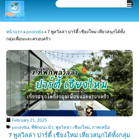
Search
Skip
to
content
หน้าแรก
»
poolvilla
»
7 พูลวิลล่า ปาร์ตี้ เชียงใหม่ เที่ยวสนุกได้ทั้ง
กลุ่มเพื่อนและครอบครัว
February 21, 2025
poolvilla
,
ที่พักแนะนำ
,
พูลวิลล่า เชียงใหม่
,
ภาคเหนือ
7 พูลวิลล่า ปาร์ตี้ เชียงใหม่ เที่ยวสนุกได้ทั้งกลุ่ม