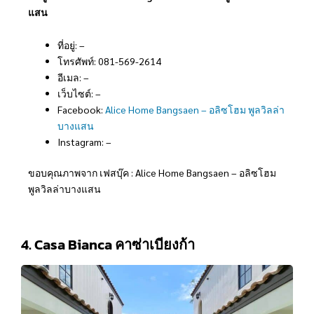
แสน
ที่อยู่: –
โทรศัพท์: 081-569-2614
อีเมล: –
เว็บไซต์: –
Facebook:
Alice Home Bangsaen – อลิซโฮม พูลวิลล่า
บางแสน
Instagram: –
ขอบคุณภาพจาก เฟสบุ๊ค : Alice Home Bangsaen – อลิซโฮม
พูลวิลล่าบางแสน
4. Casa Bianca คาซ่าเบียงก้า