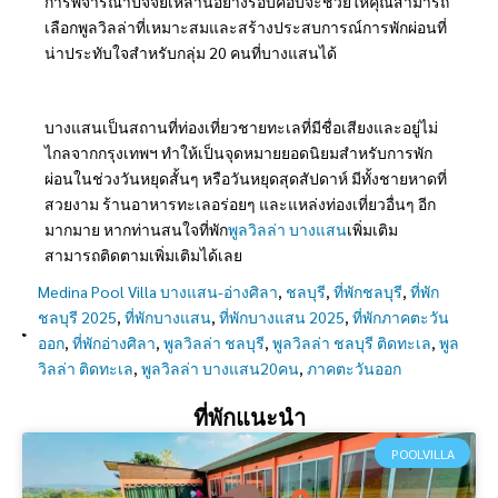
การพิจารณาปัจจัยเหล่านี้อย่างรอบคอบจะช่วยให้คุณสามารถ
เลือกพูลวิลล่าที่เหมาะสมและสร้างประสบการณ์การพักผ่อนที่
น่าประทับใจสำหรับกลุ่ม 20 คนที่บางแสนได้
บางแสนเป็นสถานที่ท่องเที่ยวชายทะเลที่มีชื่อเสียงและอยู่ไม่
ไกลจากกรุงเทพฯ ทำให้เป็นจุดหมายยอดนิยมสำหรับการพัก
ผ่อนในช่วงวันหยุดสั้นๆ หรือวันหยุดสุดสัปดาห์ มีทั้งชายหาดที่
สวยงาม ร้านอาหารทะเลอร่อยๆ และแหล่งท่องเที่ยวอื่นๆ อีก
มากมาย หากท่านสนใจที่พัก
พูลวิลล่า บางแสน
เพิ่มเติม
สามารถติดตามเพิ่มเติมได้เลย
Medina Pool Villa บางแสน-อ่างศิลา
,
ชลบุรี
,
ที่พักชลบุรี
,
ที่พัก
ชลบุรี 2025
,
ที่พักบางแสน
,
ที่พักบางแสน 2025
,
ที่พักภาคตะวัน
ออก
,
ที่พักอ่างศิลา
,
พูลวิลล่า ชลบุรี
,
พูลวิลล่า ชลบุรี ติดทะเล
,
พูล
วิลล่า ติดทะเล
,
พูลวิลล่า บางแสน20คน
,
ภาคตะวันออก
ที่พักแนะนำ
POOLVILLA