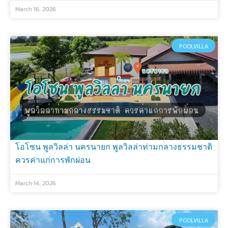
March 16, 2026
POOLVILLA
โอโซน พูลวิลล่า นครนายก พูลวิลล่าท่ามกลางธรรมชาติ
ควรค่าแก่การพักผ่อน
March 14, 2026
POOLVILLA