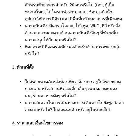
สำหรับทำอาหารสำหรับ 20 คนหรือไม่ (เตา, ตู้เย็น
ขนาดใหญ่, ไมโครเวฟ, จาน, ชาม, ช้อน, แก้วน้ำ,
อุปกรณ์ทำบาร์บีคิว) และมีพื้นที่เตรียมอาหารที่เพียงพอ
ความบันเทิง: มีคาราโอเกะ, โต๊ะพูล, Wi-Fi, ทีวี หรือสิ่ง
อำนวยความสะดวกด้านความบันเทิงอื่นๆ ที่ช่วยเพิ่ม
ความสนุกให้กับกลุ่มหรือไม่?
ที่จอดรถ: มีที่จอดรถเพียงพอสำหรับจำนวนรถของกลุ่ม
หรือไม่?
3. ทำเลที่ตั้ง
ใกล้ชายหาด/แหล่งท่องเที่ยว: ต้องการอยู่ใกล้ชายหาด
บางแสน หรือสถานที่ท่องเที่ยวอื่นๆ เช่น ตลาดหนอง
มน, ร้านอาหารดังๆ หรือไม่?
ความสะดวกในการเดินทาง: การเดินทางไปยังพูลวิลล่า
สะดวกหรือไม่? ใกล้ถนนหลัก หรืออยู่ในซอยลึก?
4. ราคาและเงื่อนไขการจอง