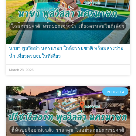
นายา พูลวิลล่า นครนายก ใกล้ธรรมชาติ พร้อมสระว่าย
น้ำ เที่ยวครบจบในที่เดียว
March 23, 2026
POOLVILLA