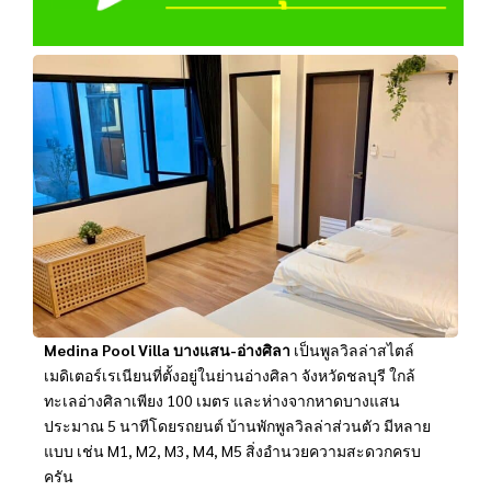
Medina Pool Villa บางแสน-อ่างศิลา
เป็นพูลวิลล่าสไตล์
เมดิเตอร์เรเนียนที่ตั้งอยู่ในย่านอ่างศิลา จังหวัดชลบุรี ใกล้
ทะเลอ่างศิลาเพียง 100 เมตร และห่างจากหาดบางแสน
ประมาณ 5 นาทีโดยรถยนต์ บ้านพักพูลวิลล่าส่วนตัว มีหลาย
แบบ เช่น M1, M2, M3, M4, M5 สิ่งอำนวยความสะดวกครบ
ครัน