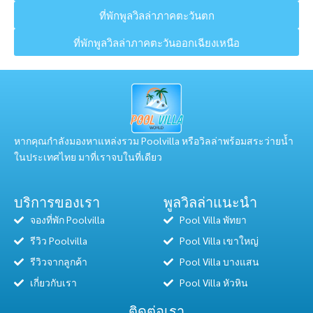
ที่พักพูลวิลล่าภาคตะวันตก
ที่พักพูลวิลล่าภาคตะวันออกเฉียงเหนือ
หากคุณกำลังมองหาแหล่งรวม Poolvilla หรือวิลล่าพร้อมสระว่ายน้ำ
ในประเทศไทย มาที่เราจบในที่เดียว
บริการของเรา
พูลวิลล่าแนะนำ
จองที่พัก Poolvilla
Pool Villa พัทยา
รีวิว Poolvilla
Pool Villa เขาใหญ่
รีวิวจากลูกค้า
Pool Villa บางแสน
เกี่ยวกับเรา
Pool Villa หัวหิน
ติดต่อเรา