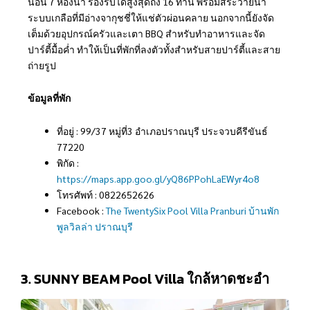
นอน 7 ห้องน้ำ รองรับได้สูงสุดถึง 16 ท่าน พร้อมสระว่ายน้ำ
ระบบเกลือที่มีอ่างจากุชชี่ให้แช่ตัวผ่อนคลาย นอกจากนี้ยังจัด
เต็มด้วยอุปกรณ์ครัวและเตา BBQ สำหรับทำอาหารและจัด
ปาร์ตี้มื้อค่ำ ทำให้เป็นที่พักที่ลงตัวทั้งสำหรับสายปาร์ตี้และสาย
ถ่ายรูป
ข้อมูลที่พัก
ที่อยู่ : 99/37 หมู่ที่3 อำเภอปราณบุรี ประจวบคีรีขันธ์
77220
พิกัด :
https://maps.app.goo.gl/yQ86PPohLaEWyr4o8
โทรศัพท์ : 0822652626
Facebook :
The TwentySix Pool Villa Pranburi บ้านพัก
พูลวิลล่า ปราณบุรี
3. SUNNY BEAM Pool Villa ใกล้หาดชะอำ