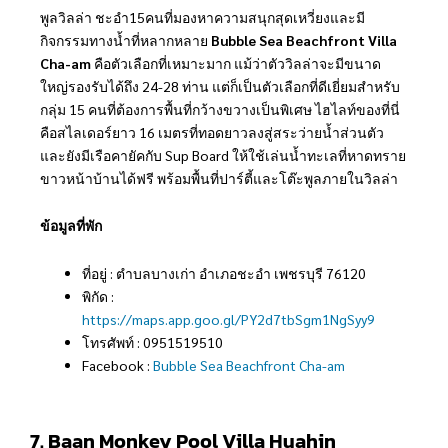
พูลวิลล่า ชะอํา15คนที่มองหาความสนุกสุดเหวี่ยงและมี
กิจกรรมทางน้ำที่หลากหลาย
Bubble Sea Beachfront Villa
Cha-am
คือตัวเลือกที่เหมาะมาก แม้ว่าตัววิลล่าจะมีขนาด
ใหญ่รองรับได้ถึง 24-28 ท่าน แต่ก็เป็นตัวเลือกที่ดีเยี่ยมสำหรับ
กลุ่ม 15 คนที่ต้องการพื้นที่กว้างขวางเป็นพิเศษ ไฮไลท์ของที่นี่
คือสไลเดอร์ยาว 16 เมตรที่ทอดยาวลงสู่สระว่ายน้ำส่วนตัว
และยังมีเรือคายัคกับ Sup Board ให้ใช้เล่นน้ำทะเลที่หาดทราย
ขาวหน้าบ้านได้ฟรี พร้อมพื้นที่ปาร์ตี้และโต๊ะพูลภายในวิลล่า
ข้อมูลที่พัก
ที่อยู่ : ตำบลบางเก่า อำเภอชะอำ เพชรบุรี 76120
พิกัด :
https://maps.app.goo.gl/PY2d7tbSgm1NgSyy9
โทรศัพท์ : 0951519510
Facebook :
Bubble Sea Beachfront Cha-am
7. Baan Monkey Pool Villa Huahin