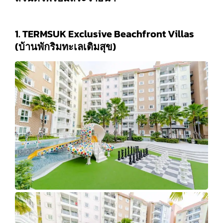
1. TERMSUK Exclusive Beachfront Villas
(บ้านพักริมทะเลเติมสุข)