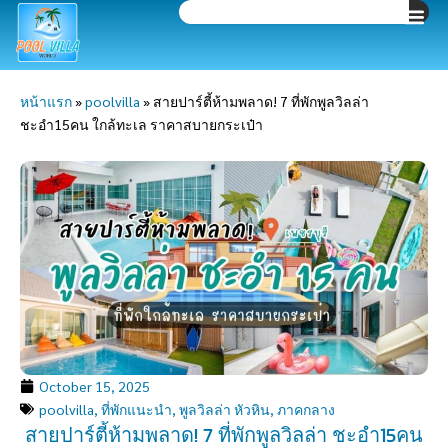
Search
Skip
to
content
หน้าแรก
»
poolvilla
»
สายปาร์ตี้ห้ามพลาด! 7 ที่พักพูลวิลล่า
ชะอํา15คน ใกล้ทะเล ราคาสบายกระเป๋า
October 15, 2025
poolvilla
,
ที่พักแนะนำ
,
พูลวิลล่า หัวหิน
,
ภาคกลาง
สายปาร์ตี้ห้ามพลาด! 7 ที่พักพูลวิลล่า ชะอํา15คน