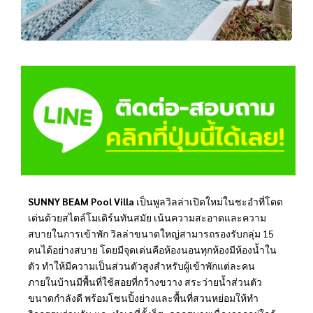
SUNNY BEAM Pool Villa
เป็นพูลวิลล่าเปิดใหม่ในชะอำที่โดด
เด่นด้วยสไตล์โมเดิร์นทันสมัย เน้นความสะอาดและความ
สบายในการเข้าพัก วิลล่าขนาดใหญ่สามารถรองรับกลุ่ม 15
คนได้อย่างสบาย โดยมีจุดเด่นคือห้องนอนทุกห้องมีห้องน้ำใน
ตัว ทำให้มีความเป็นส่วนตัวสูงสำหรับผู้เข้าพักแต่ละคน
ภายในบ้านมีพื้นที่ใช้สอยที่กว้างขวาง สระว่ายน้ำส่วนตัว
ขนาดกำลังดี พร้อมโซนปิ้งย่างและพื้นที่สวนหย่อมให้ทำ