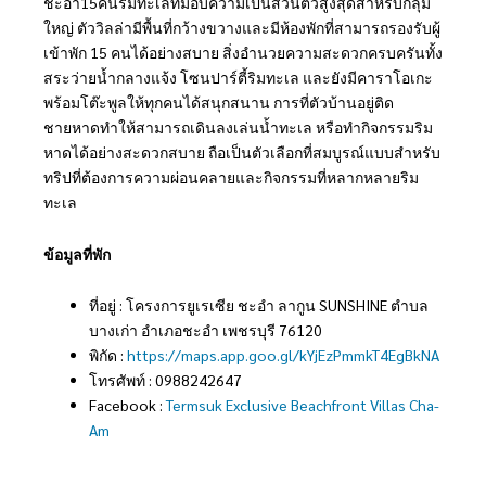
ชะอํา15คนริมทะเลที่มอบความเป็นส่วนตัวสูงสุดสำหรับกลุ่ม
ใหญ่ ตัววิลล่ามีพื้นที่กว้างขวางและมีห้องพักที่สามารถรองรับผู้
เข้าพัก 15 คนได้อย่างสบาย สิ่งอำนวยความสะดวกครบครันทั้ง
สระว่ายน้ำกลางแจ้ง โซนปาร์ตี้ริมทะเล และยังมีคาราโอเกะ
พร้อมโต๊ะพูลให้ทุกคนได้สนุกสนาน การที่ตัวบ้านอยู่ติด
ชายหาดทำให้สามารถเดินลงเล่นน้ำทะเล หรือทำกิจกรรมริม
หาดได้อย่างสะดวกสบาย ถือเป็นตัวเลือกที่สมบูรณ์แบบสำหรับ
ทริปที่ต้องการความผ่อนคลายและกิจกรรมที่หลากหลายริม
ทะเล
ข้อมูลที่พัก
ที่อยู่ : โครงการยูเรเซีย ชะอำ ลากูน SUNSHINE ตำบล
บางเก่า อำเภอชะอำ เพชรบุรี 76120
พิกัด :
https://maps.app.goo.gl/kYjEzPmmkT4EgBkNA
โทรศัพท์ : 0988242647
Facebook :
Termsuk Exclusive Beachfront Villas Cha-
Am