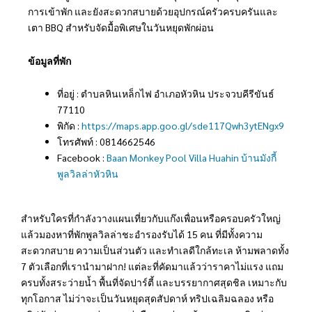
การเข้าพัก และยังสะดวกสบายด้วยอุปกรณ์ครัวครบครันและ
เตา BBQ สำหรับจัดมื้อพิเศษในวันหยุดพักผ่อน
ข้อมูลที่พัก
ที่อยู่ : ตำบลหินเหล็กไฟ อำเภอหัวหิน ประจวบคีรีขันธ์
77110
พิกัด :
https://maps.app.goo.gl/sde117Qwh3ytENgx9
โทรศัพท์ : 0814662546
Facebook :
Baan Monkey Pool Villa Huahin บ้านมังกี้
พูลวิลล่าหัวหิน
สำหรับใครที่กำลังวางแผนเที่ยวกับแก๊งเพื่อนหรือครอบครัวใหญ่
แล้วมองหาที่พักพูลวิลล่าชะอำรองรับได้ 15 คน ที่มีทั้งความ
สะดวกสบาย ความเป็นส่วนตัว และทำเลดีใกล้ทะเล ห้ามพลาดทั้ง
7 ตัวเลือกที่เรานำมาฝาก! แต่ละที่คัดมาแล้วว่าราคาไม่แรง แถม
ครบทั้งสระว่ายน้ำ พื้นที่จัดปาร์ตี้ และบรรยากาศสุดชิล เหมาะกับ
ทุกโอกาส ไม่ว่าจะเป็นวันหยุดสุดสัปดาห์ ทริปเฉลิมฉลอง หรือ