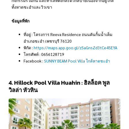
กิจกรรมร่วมกัน และทำเลที่ตั้งก็สะดวกสบายเนื่องจากอยู่ใกล้
ทั้งหาดชะอำและวิวเขา
ข้อมูลที่พัก
ที่อยู่ : โครงการ Reeva Residence ถนนคันกั้นน้ำเค็ม
อำเภอชะอำ เพชรบุรี 76120
พิกัด :
https://maps.app.goo.gl/zSaGnsZd3tCe45EYA
โทรศัพท์ : 0656128719
Facebook :
SUNNY BEAM Pool Villa ใกล้หาดชะอำ
4. Hillock Pool Villa Huahin : ฮิลล็อค พูล
วิลล่า หัวหิน