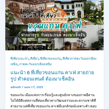
,
,
,
ที่เที่ยวแนะนำ
ที่เที่ยว
ที่เที่ยวขอนแก่น
ที่เที่ยวภาคตะวันออกเฉียง
,
เหนือ
ภาคตะวันออกเฉียงเหนือ
แนะนำ 6 ที่เที่ยวขอนแก่น คาเฟ่ สายถ่าย
รูป ทำคอนเทนต์ ต้องมาเช็คอิน
adminfr
/
June 17, 2025
ขอนแก่น เมืองแห่งการเรียนรู้และศูนย์กลางของภาคอีสาน
ไม่ได้มีดีแค่สถานที่ท่องเที่ยวทางวัฒนธรรมและธรรมชาติที่
สวยงาม แต่ที่เที่ยวขอนแก่น คาเฟ่มีเอกลักษณ์เฉพาะตัว ตอบ