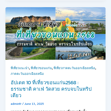
,
,
,
ที่เที่ยวแนะนำ
ที่เที่ยวขอนแก่น
ที่เที่ยวภาคตะวันออกเฉียงเหนือ
ภาคตะวันออกเฉียงเหนือ
อัปเดต 10 ที่เที่ยวขอนแก่น2568 :
ธรรมชาติ คาเฟ่ วัดสวย ครบจบในทริป
เดียว
adminfr
/
June 13, 2025