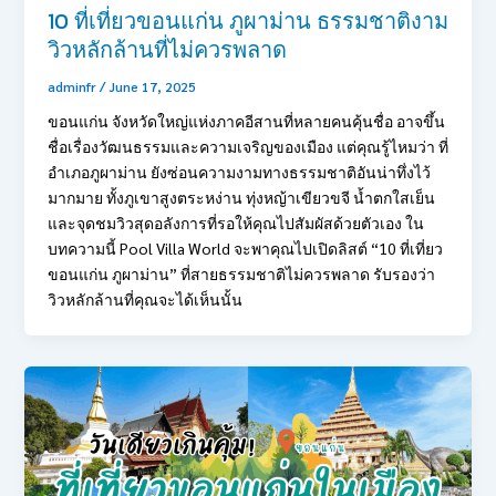
10 ที่เที่ยวขอนแก่น ภูผาม่าน ธรรมชาติงาม
วิวหลักล้านที่ไม่ควรพลาด
adminfr
/
June 17, 2025
ขอนแก่น จังหวัดใหญ่แห่งภาคอีสานที่หลายคนคุ้นชื่อ อาจขึ้น
ชื่อเรื่องวัฒนธรรมและความเจริญของเมือง แต่คุณรู้ไหมว่า ที่
อำเภอภูผาม่าน ยังซ่อนความงามทางธรรมชาติอันน่าทึ่งไว้
มากมาย ทั้งภูเขาสูงตระหง่าน ทุ่งหญ้าเขียวขจี น้ำตกใสเย็น
และจุดชมวิวสุดอลังการที่รอให้คุณไปสัมผัสด้วยตัวเอง ใน
บทความนี้ Pool Villa World จะพาคุณไปเปิดลิสต์ “10 ที่เที่ยว
ขอนแก่น ภูผาม่าน” ที่สายธรรมชาติไม่ควรพลาด รับรองว่า
วิวหลักล้านที่คุณจะได้เห็นนั้น