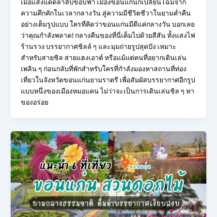
เมื่อแสงแดดลาลับขอบฟ้า เมืองขอนแก่นก็เปลี่ยนโฉมจาก
ความคึกคักในเวลากลางวัน สู่ความมีชีวิตชีวาในยามค่ำคืน
อย่างเต็มรูปแบบ ใครที่คิดว่าขอนแก่นมีดีแค่กลางวัน บอกเลย
ว่าคุณกำลังพลาด! กลางคืนของที่นี่เต็มไปด้วยสีสัน ทั้งแสงไฟ
ร้านรวง บรรยากาศชิลล์ ๆ และมุมถ่ายรูปสุดปัง เหมาะ
สำหรับสายชิล สายแฮงเอาต์ หรือแม้แต่คนที่อยากเดินเล่น
เพลิน ๆ ก่อนกลับที่พักสำหรับใครที่กำลังมองหาสถานที่ท่อง
เที่ยวในจังหวัดขอนแก่นยามราตรี เพื่อสัมผัสบรรยากาศอีกรูป
แบบหนึ่งของเมืองหมอแคน ไม่ว่าจะเป็นการเดินเล่นชิล ๆ หา
ของอร่อย