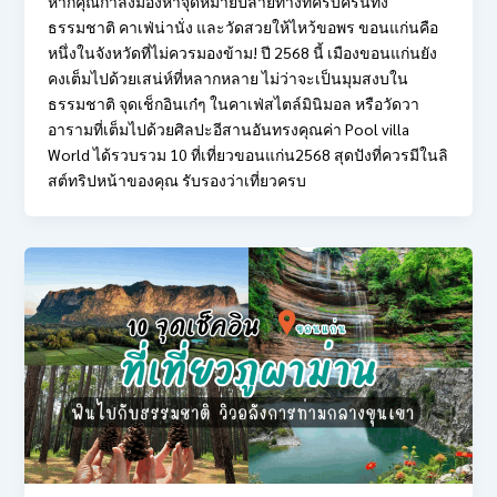
หากคุณกำลังมองหาจุดหมายปลายทางที่ครบครันทั้ง
ธรรมชาติ คาเฟ่น่านั่ง และวัดสวยให้ไหว้ขอพร ขอนแก่นคือ
หนึ่งในจังหวัดที่ไม่ควรมองข้าม! ปี 2568 นี้ เมืองขอนแก่นยัง
คงเต็มไปด้วยเสน่ห์ที่หลากหลาย ไม่ว่าจะเป็นมุมสงบใน
ธรรมชาติ จุดเช็กอินเก๋ๆ ในคาเฟ่สไตล์มินิมอล หรือวัดวา
อารามที่เต็มไปด้วยศิลปะอีสานอันทรงคุณค่า Pool villa
World ได้รวบรวม 10 ที่เที่ยวขอนแก่น2568 สุดปังที่ควรมีในลิ
สต์ทริปหน้าของคุณ รับรองว่าเที่ยวครบ