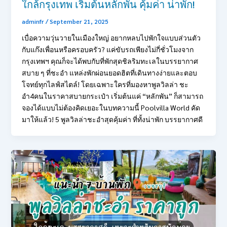
ใกล้กรุงเทพ เริ่มต้นหลักพัน คุ้มค่า น่าพัก!
adminfr
/
September 21, 2025
เบื่อความวุ่นวายในเมืองใหญ่ อยากหลบไปพักใจแบบส่วนตัว
กับแก๊งเพื่อนหรือครอบครัว? แค่ขับรถเพียงไม่กี่ชั่วโมงจาก
กรุงเทพฯ คุณก็จะได้พบกับที่พักสุดชิลริมทะเลในบรรยากาศ
สบาย ๆ ที่ชะอำ แหล่งพักผ่อนยอดฮิตที่เดินทางง่ายและตอบ
โจทย์ทุกไลฟ์สไตล์! โดยเฉพาะใครที่มองหาพูลวิลล่า ชะ
อํา4คนในราคาสบายกระเป๋า เริ่มต้นแค่ “หลักพัน” ก็สามารถ
จองได้แบบไม่ต้องคิดเยอะในบทความนี้ Poolvilla World คัด
มาให้แล้ว! 5 พูลวิลล่าชะอำสุดคุ้มค่า ที่ทั้งน่าพัก บรรยากาศดี