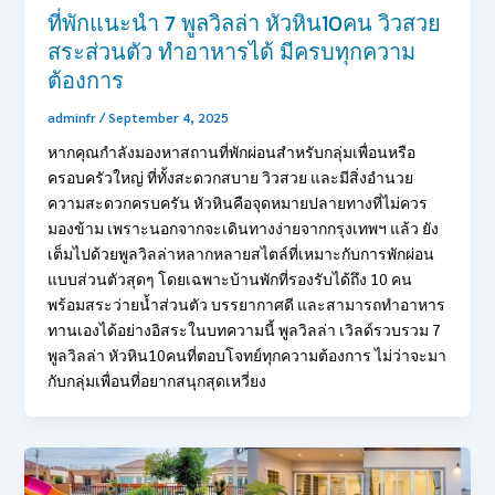
ที่พักแนะนำ 7 พูลวิลล่า หัวหิน10คน วิวสวย
สระส่วนตัว ทำอาหารได้ มีครบทุกความ
ต้องการ
adminfr
/
September 4, 2025
หากคุณกำลังมองหาสถานที่พักผ่อนสำหรับกลุ่มเพื่อนหรือ
ครอบครัวใหญ่ ที่ทั้งสะดวกสบาย วิวสวย และมีสิ่งอำนวย
ความสะดวกครบครัน หัวหินคือจุดหมายปลายทางที่ไม่ควร
มองข้าม เพราะนอกจากจะเดินทางง่ายจากกรุงเทพฯ แล้ว ยัง
เต็มไปด้วยพูลวิลล่าหลากหลายสไตล์ที่เหมาะกับการพักผ่อน
แบบส่วนตัวสุดๆ โดยเฉพาะบ้านพักที่รองรับได้ถึง 10 คน
พร้อมสระว่ายน้ำส่วนตัว บรรยากาศดี และสามารถทำอาหาร
ทานเองได้อย่างอิสระในบทความนี้ พูลวิลล่า เวิลด์รวบรวม 7
พูลวิลล่า หัวหิน10คนที่ตอบโจทย์ทุกความต้องการ ไม่ว่าจะมา
กับกลุ่มเพื่อนที่อยากสนุกสุดเหวี่ยง