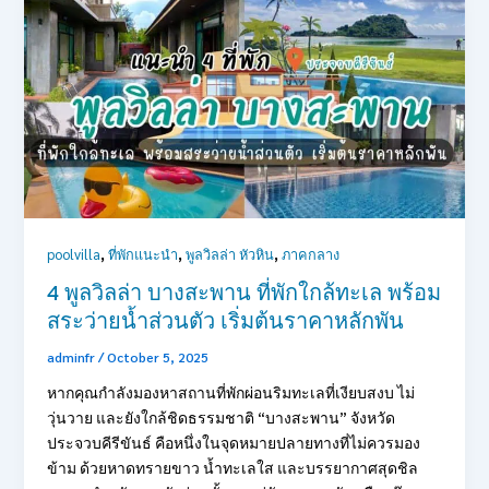
,
,
,
poolvilla
ที่พักแนะนำ
พูลวิลล่า หัวหิน
ภาคกลาง
4 พูลวิลล่า บางสะพาน ที่พักใกล้ทะเล พร้อม
สระว่ายน้ำส่วนตัว เริ่มต้นราคาหลักพัน
adminfr
/
October 5, 2025
หากคุณกำลังมองหาสถานที่พักผ่อนริมทะเลที่เงียบสงบ ไม่
วุ่นวาย และยังใกล้ชิดธรรมชาติ “บางสะพาน” จังหวัด
ประจวบคีรีขันธ์ คือหนึ่งในจุดหมายปลายทางที่ไม่ควรมอง
ข้าม ด้วยหาดทรายขาว น้ำทะเลใส และบรรยากาศสุดชิล