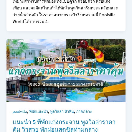
เหมาะสำหรับการพักผ่อนทั้งแบบคู่รัก ครอบครัว หรือแก๊ง
เพื่อน และจะดีแค่ไหนถ้าได้พักในพูลวิลล่าริมทะเล พร้อมสระ
ว่ายน้ำส่วนตัว ในราคาสบายกระเป๋า? บทความนี้ Poolvilla
World ได้รวบรวม 4
,
,
,
poolvilla
ที่พักแนะนำ
พูลวิลล่า หัวหิน
ภาคกลาง
แนะนำ 5 ที่พักแก่งกระจาน พูลวิลล่าราคา
คุ้ม วิวสวย พักผ่อนสุดชิลท่ามกลาง