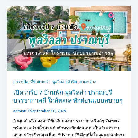
,
,
,
poolvilla
ที่พักแนะนำ
พูลวิลล่า หัวหิน
ภาคกลาง
เปิดวาร์ป 7 บ้านพัก พูลวิลล่า ปราณบุรี
บรรยากาศดี ใกล้ทะเล พักผ่อนแบบสบายๆ
adminfr
/
September 10, 2025
ถ้าคุณกำลังมองหาที่พักเงียบสงบ บรรยากาศชิลล์ๆ ติดทะเล
พร้อมสระว่ายน้ำส่วนตัวสำหรับพักผ่อนแบบเป็นส่วนตัวกับ
ครอบครัวหรือกลุ่มเพื่อน “ปราณบุรี” คือหนึ่งในจุดหมายปลาย