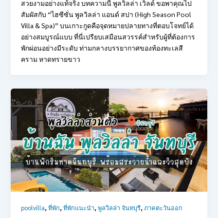
สวยงามอย่างแท้จริง บทความนี้ พูลวิลล่า เวิลด์ ขอพาคุณไป
สัมผัสกับ “ไฮซีซั่น พูลวิลล่า แอนด์ สปา (High Season Pool
Villa & Spa)” บนเกาะกูดคือจุดหมายปลายทางที่ตอบโจทย์ได้
อย่างสมบูรณ์แบบ ที่นี่เปรียบเสมือนสวรรค์สำหรับผู้ที่ต้องการ
พักผ่อนอย่างมีระดับ ท่ามกลางบรรยากาศของท้องทะเลสี
คราม หาดทรายขาว
,
,
,
,
poolvilla
ที่พัก
ที่พักแนะนำ
พูลวิลล่า จันทบุรี
ภาคตะวันออก