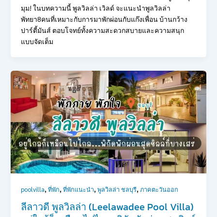
มุม! ในบทความนี้ พูลวิลล่า เวิลด์ จะแนะนำพูลวิลล่า
พัทยา8คนที่เหมาะกับการมาพักผ่อนกับแก๊งเพื่อน บ้านกว้าง
ปาร์ตี้มันส์ ตอบโจทย์ทั้งความสะดวกสบายและความสนุก
แบบจัดเต็ม
,
,
,
,
poolvilla
ที่พัก
ที่พักแนะนำ
พูลวิลล่า ชลบุรี
ภาคตะวันออก
ลีลาวดี พูลวิลล่า (Leelawadee Pool Villa)