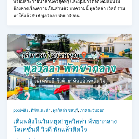
พร้อมสระว่ายน้ำส่วนตัวสุดหรู และมุมปาร์ตี้จัดเต็มแบบไม่
ต้องห่วงเรื่องความเป็นส่วนตัว บทความนี้ พูลวิลล่า เวิลด์ รวม
มาให้แล้วกับ 6 พูลวิลล่า พัทยา30คน
,
,
,
poolvilla
ที่พักแนะนำ
พูลวิลล่า ชลบุรี
ภาคตะวันออก
เติมพลังในวันหยุด! พูลวิลล่า พัทยากลาง
โลเคชั่นดี วิวดี พักแล้วติดใจ