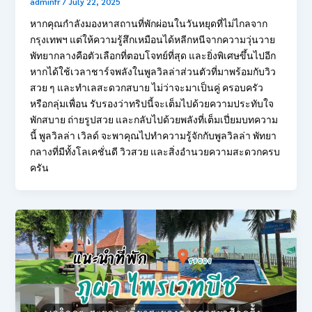
adminfr
/
July 22, 2025
หากคุณกำลังมองหาสถานที่พักผ่อนในวันหยุดที่ไม่ไกลจาก
กรุงเทพฯ แต่ให้ความรู้สึกเหมือนได้หลีกหนีจากความวุ่นวาย
พัทยากลางคือตัวเลือกที่ตอบโจทย์ที่สุด และยิ่งพิเศษขึ้นไปอีก
หากได้ใช้เวลาชาร์จพลังในพูลวิลล่าส่วนตัวที่มาพร้อมกับวิว
สวย ๆ และทำเลสะดวกสบาย ไม่ว่าจะมาเป็นคู่ ครอบครัว
หรือกลุ่มเพื่อน รับรองว่าทริปนี้จะเต็มไปด้วยความประทับใจ
พักสบาย ถ่ายรูปสวย และกลับไปด้วยพลังที่เต็มเปี่ยมบทความ
นี้ พูลวิลล่า เวิลด์ จะพาคุณไปทำความรู้จักกับพูลวิลล่า พัทยา
กลางที่มีทั้งโลเคชั่นดี วิวสวย และสิ่งอำนวยความสะดวกครบ
ครัน