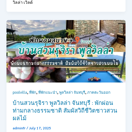
วิลล่า เวิลด์
,
,
,
,
poolvilla
ที่พัก
ที่พักแนะนำ
พูลวิลล่า จันทบุรี
ภาคตะวันออก
บ้านสวนรุจิรา พูลวิลล่า จันทบุรี : พักผ่อน
ท่ามกลางธรรมชาติ สัมผัสวิถีชีวิตชาวสวน
ผลไม้
adminfr
/
July 17, 2025