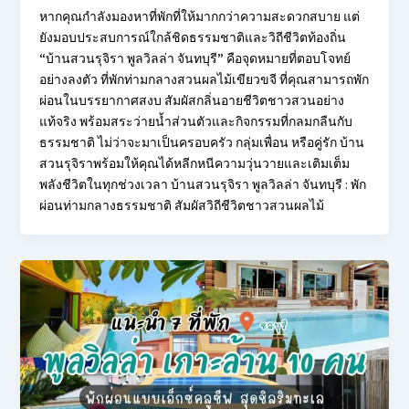
หากคุณกำลังมองหาที่พักที่ให้มากกว่าความสะดวกสบาย แต่
ยังมอบประสบการณ์ใกล้ชิดธรรมชาติและวิถีชีวิตท้องถิ่น
“บ้านสวนรุจิรา พูลวิลล่า จันทบุรี” คือจุดหมายที่ตอบโจทย์
อย่างลงตัว ที่พักท่ามกลางสวนผลไม้เขียวขจี ที่คุณสามารถพัก
ผ่อนในบรรยากาศสงบ สัมผัสกลิ่นอายชีวิตชาวสวนอย่าง
แท้จริง พร้อมสระว่ายน้ำส่วนตัวและกิจกรรมที่กลมกลืนกับ
ธรรมชาติ ไม่ว่าจะมาเป็นครอบครัว กลุ่มเพื่อน หรือคู่รัก บ้าน
สวนรุจิราพร้อมให้คุณได้หลีกหนีความวุ่นวายและเติมเต็ม
พลังชีวิตในทุกช่วงเวลา บ้านสวนรุจิรา พูลวิลล่า จันทบุรี : พัก
ผ่อนท่ามกลางธรรมชาติ สัมผัสวิถีชีวิตชาวสวนผลไม้