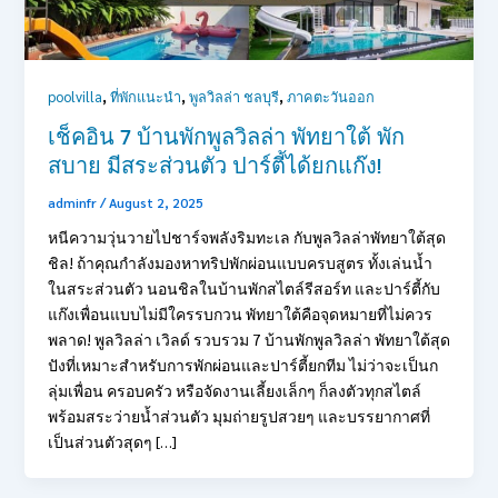
,
,
,
poolvilla
ที่พักแนะนำ
พูลวิลล่า ชลบุรี
ภาคตะวันออก
เช็คอิน 7 บ้านพักพูลวิลล่า พัทยาใต้ พัก
สบาย มีสระส่วนตัว ปาร์ตี้ได้ยกแก๊ง!
adminfr
/
August 2, 2025
หนีความวุ่นวายไปชาร์จพลังริมทะเล กับพูลวิลล่าพัทยาใต้สุด
ชิล! ถ้าคุณกำลังมองหาทริปพักผ่อนแบบครบสูตร ทั้งเล่นน้ำ
ในสระส่วนตัว นอนชิลในบ้านพักสไตล์รีสอร์ท และปาร์ตี้กับ
แก๊งเพื่อนแบบไม่มีใครรบกวน พัทยาใต้คือจุดหมายที่ไม่ควร
พลาด! พูลวิลล่า เวิลด์ รวบรวม 7 บ้านพักพูลวิลล่า พัทยาใต้สุด
ปังที่เหมาะสำหรับการพักผ่อนและปาร์ตี้ยกทีม ไม่ว่าจะเป็นก
ลุ่มเพื่อน ครอบครัว หรือจัดงานเลี้ยงเล็กๆ ก็ลงตัวทุกสไตล์
พร้อมสระว่ายน้ำส่วนตัว มุมถ่ายรูปสวยๆ และบรรยากาศที่
เป็นส่วนตัวสุดๆ […]