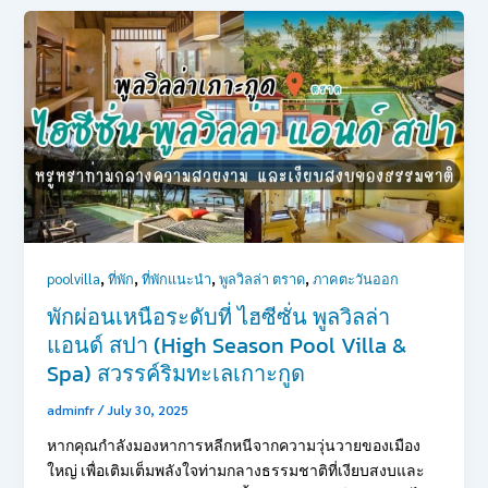
,
,
,
,
poolvilla
ที่พัก
ที่พักแนะนำ
พูลวิลล่า ตราด
ภาคตะวันออก
พักผ่อนเหนือระดับที่ ไฮซีซั่น พูลวิลล่า
แอนด์ สปา (High Season Pool Villa &
Spa) สวรรค์ริมทะเลเกาะกูด
adminfr
/
July 30, 2025
หากคุณกำลังมองหาการหลีกหนีจากความวุ่นวายของเมือง
ใหญ่ เพื่อเติมเต็มพลังใจท่ามกลางธรรมชาติที่เงียบสงบและ