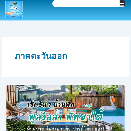
Search
Skip
to
content
ภาคตะวันออก