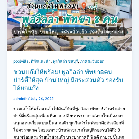
,
,
,
poolvilla
ที่พักแนะนำ
พูลวิลล่า ชลบุรี
ภาคตะวันออก
ชวนแก๊งให้พร้อม! พูลวิลล่า พัทยา8คน
ปาร์ตี้ให้สุด บ้านใหญ่ มีสระส่วนตัว รองรับ
ได้ยกแก๊ง
adminfr
/
July 26, 2025
รวมแก๊งให้พร้อม แล้วไปมันส์กันที่พูลวิลล่าพัทยา! สำหรับสาย
ปาร์ตี้หรือกลุ่มเพื่อนที่อยากเปลี่ยนบรรยากาศจากในเมือง มา
สนุกสุดเหวี่ยงแบบเป็นส่วนตัว พูลวิลล่าในพัทยาคือตัวเลือกที่
ไม่ควรพลาด โดยเฉพาะบ้านพักขนาดใหญ่ที่รองรับได้ถึง 8
คน พร้อมสระว่ายน้ำส่วนตัว บรรยากาศดี ฟีลดี ถ่ายรูปขึ้นทุก