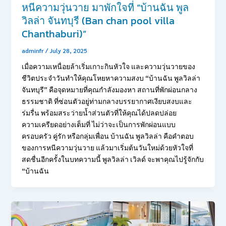
หนีความวุ่นวาย มาพักใจที่ “บ้านฉัน พูล
วิลล่า จันทบุรี (Ban chan pool villa
Chanthaburi)”
adminfr
/
July 28, 2025
เมื่อความเหนื่อยล้าเริ่มเกาะกินหัวใจ และความวุ่นวายของ
ชีวิตประจำวันทำให้คุณโหยหาความสงบ “บ้านฉัน พูลวิลล่า
จันทบุรี” คือจุดหมายที่คุณกำลังมองหา สถานที่พักผ่อนกลาง
ธรรมชาติ ที่ซ่อนตัวอยู่ท่ามกลางบรรยากาศเงียบสงบและ
ร่มรื่น พร้อมสระว่ายน้ำส่วนตัวที่ให้คุณได้ปลดปล่อย
ความเครียดอย่างเต็มที่ ไม่ว่าจะเป็นการพักผ่อนแบบ
ครอบครัว คู่รัก หรือกลุ่มเพื่อน บ้านฉัน พูลวิลล่า คือคำตอบ
ของการหนีความวุ่นวาย แล้วมาเริ่มต้นวันใหม่ด้วยหัวใจที่
สดชื่นอีกครั้งในบทความนี้ พูลวิลล่า เวิลด์ จะพาคุณไปรู้จักกับ
“บ้านฉัน