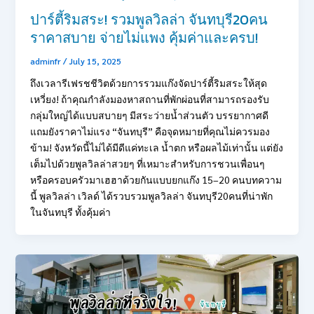
ปาร์ตี้ริมสระ! รวมพูลวิลล่า จันทบุรี20คน
ราคาสบาย จ่ายไม่แพง คุ้มค่าและครบ!
adminfr
/
July 15, 2025
ถึงเวลารีเฟรชชีวิตด้วยการรวมแก๊งจัดปาร์ตี้ริมสระให้สุด
เหวี่ยง! ถ้าคุณกำลังมองหาสถานที่พักผ่อนที่สามารถรองรับ
กลุ่มใหญ่ได้แบบสบายๆ มีสระว่ายน้ำส่วนตัว บรรยากาศดี
แถมยังราคาไม่แรง “จันทบุรี” คือจุดหมายที่คุณไม่ควรมอง
ข้าม! จังหวัดนี้ไม่ได้มีดีแค่ทะเล น้ำตก หรือผลไม้เท่านั้น แต่ยัง
เต็มไปด้วยพูลวิลล่าสวยๆ ที่เหมาะสำหรับการชวนเพื่อนๆ
หรือครอบครัวมาเฮฮาด้วยกันแบบยกแก๊ง 15–20 คนบทความ
นี้ พูลวิลล่า เวิลด์ ได้รวบรวมพูลวิลล่า จันทบุรี20คนที่น่าพัก
ในจันทบุรี ทั้งคุ้มค่า