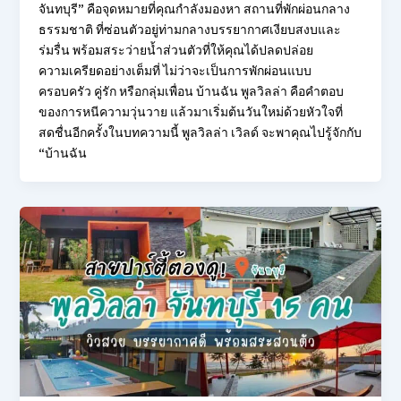
จันทบุรี” คือจุดหมายที่คุณกำลังมองหา สถานที่พักผ่อนกลาง
ธรรมชาติ ที่ซ่อนตัวอยู่ท่ามกลางบรรยากาศเงียบสงบและ
ร่มรื่น พร้อมสระว่ายน้ำส่วนตัวที่ให้คุณได้ปลดปล่อย
ความเครียดอย่างเต็มที่ ไม่ว่าจะเป็นการพักผ่อนแบบ
ครอบครัว คู่รัก หรือกลุ่มเพื่อน บ้านฉัน พูลวิลล่า คือคำตอบ
ของการหนีความวุ่นวาย แล้วมาเริ่มต้นวันใหม่ด้วยหัวใจที่
สดชื่นอีกครั้งในบทความนี้ พูลวิลล่า เวิลด์ จะพาคุณไปรู้จักกับ
“บ้านฉัน