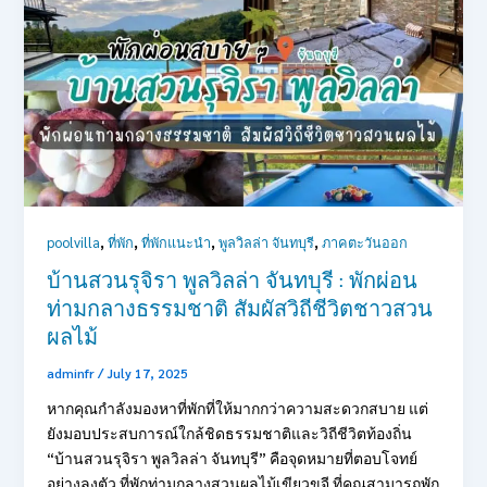
,
,
,
,
poolvilla
ที่พัก
ที่พักแนะนำ
พูลวิลล่า จันทบุรี
ภาคตะวันออก
บ้านสวนรุจิรา พูลวิลล่า จันทบุรี : พักผ่อน
ท่ามกลางธรรมชาติ สัมผัสวิถีชีวิตชาวสวน
ผลไม้
adminfr
/
July 17, 2025
หากคุณกำลังมองหาที่พักที่ให้มากกว่าความสะดวกสบาย แต่
ยังมอบประสบการณ์ใกล้ชิดธรรมชาติและวิถีชีวิตท้องถิ่น
“บ้านสวนรุจิรา พูลวิลล่า จันทบุรี” คือจุดหมายที่ตอบโจทย์
อย่างลงตัว ที่พักท่ามกลางสวนผลไม้เขียวขจี ที่คุณสามารถพัก