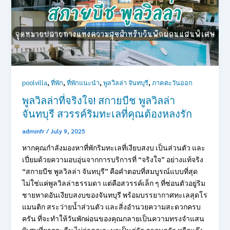
,
,
,
,
poolvilla
ที่พัก
ที่พักแนะนำ
พูลวิลล่า จันทบุรี
ภาคตะวันออก
พูลวิลล่าที่จริงใจ! สกายบีช พูลวิลล่า
จันทบุรี สวรรค์ริมทะเลที่คุณต้องหลงรัก
adminfr
/
July 9, 2025
หากคุณกำลังมองหาที่พักริมทะเลที่เงียบสงบ เป็นส่วนตัว และ
เปี่ยมด้วยความอบอุ่นจากการบริการที่ “จริงใจ” อย่างแท้จริง
“สกายบีช พูลวิลล่า จันทบุรี” คือคำตอบที่สมบูรณ์แบบที่สุด
ไม่ใช่แค่พูลวิลล่าธรรมดา แต่คือสวรรค์เล็ก ๆ ที่ซ่อนตัวอยู่ริม
ชายหาดอันเงียบสงบของจันทบุรี พร้อมบรรยากาศทะเลสุดโร
แมนติก สระว่ายน้ำส่วนตัว และสิ่งอำนวยความสะดวกครบ
ครัน ที่จะทำให้วันพักผ่อนของคุณกลายเป็นความทรงจำแสน
พิเศษที่ยากจะลืม ไม่ว่าคุณจะมาเป็นคู่รัก ครอบครัว หรือแก๊ง