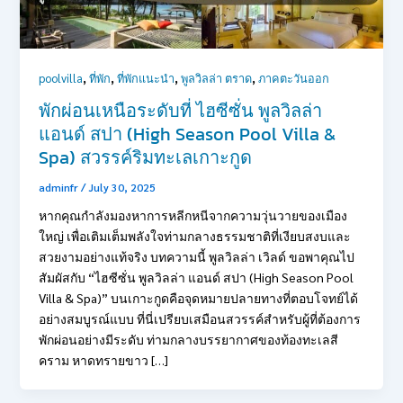
,
,
,
,
poolvilla
ที่พัก
ที่พักแนะนำ
พูลวิลล่า ตราด
ภาคตะวันออก
พักผ่อนเหนือระดับที่ ไฮซีซั่น พูลวิลล่า
แอนด์ สปา (High Season Pool Villa &
Spa) สวรรค์ริมทะเลเกาะกูด
adminfr
/
July 30, 2025
หากคุณกำลังมองหาการหลีกหนีจากความวุ่นวายของเมือง
ใหญ่ เพื่อเติมเต็มพลังใจท่ามกลางธรรมชาติที่เงียบสงบและ
สวยงามอย่างแท้จริง บทความนี้ พูลวิลล่า เวิลด์ ขอพาคุณไป
สัมผัสกับ “ไฮซีซั่น พูลวิลล่า แอนด์ สปา (High Season Pool
Villa & Spa)” บนเกาะกูดคือจุดหมายปลายทางที่ตอบโจทย์ได้
อย่างสมบูรณ์แบบ ที่นี่เปรียบเสมือนสวรรค์สำหรับผู้ที่ต้องการ
พักผ่อนอย่างมีระดับ ท่ามกลางบรรยากาศของท้องทะเลสี
คราม หาดทรายขาว […]