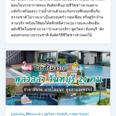
ผ่อนในบรรยากาศสงบ สัมผัสกลิ่นอายชีวิตชาวสวนอย่าง
แท้จริง พร้อมสระว่ายน้ำส่วนตัวและกิจกรรมที่กลมกลืนกับ
ธรรมชาติ ไม่ว่าจะมาเป็นครอบครัว กลุ่มเพื่อน หรือคู่รัก บ้าน
สวนรุจิราพร้อมให้คุณได้หลีกหนีความวุ่นวายและเติมเต็ม
พลังชีวิตในทุกช่วงเวลา บ้านสวนรุจิรา พูลวิลล่า จันทบุรี : พัก
ผ่อนท่ามกลางธรรมชาติ สัมผัสวิถีชีวิตชาวสวนผลไม้
,
,
,
poolvilla
ที่พักแนะนำ
พูลวิลล่า จันทบุรี
ภาคตะวันออก