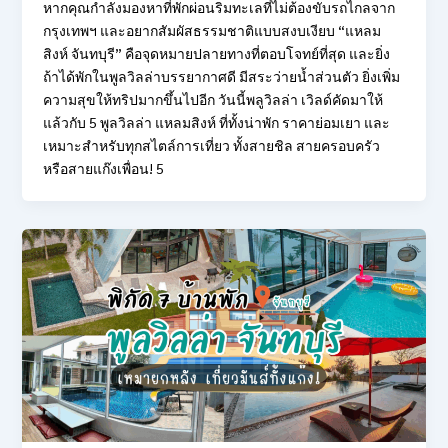
หากคุณกำลังมองหาที่พักผ่อนริมทะเลที่ไม่ต้องขับรถไกลจาก
กรุงเทพฯ และอยากสัมผัสธรรมชาติแบบสงบเงียบ “แหลม
สิงห์ จันทบุรี” คือจุดหมายปลายทางที่ตอบโจทย์ที่สุด และยิ่ง
ถ้าได้พักในพูลวิลล่าบรรยากาศดี มีสระว่ายน้ำส่วนตัว ยิ่งเพิ่ม
ความสุขให้ทริปมากขึ้นไปอีก วันนี้พลูวิลล่า เวิลด์คัดมาให้
แล้วกับ 5 พูลวิลล่า แหลมสิงห์ ที่ทั้งน่าพัก ราคาย่อมเยา และ
เหมาะสำหรับทุกสไตล์การเที่ยว ทั้งสายชิล สายครอบครัว
หรือสายแก๊งเพื่อน! 5