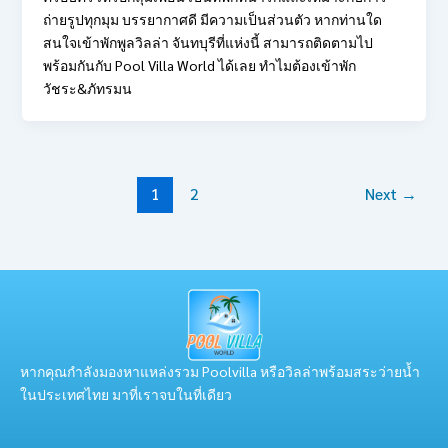
ถ่ายรูปทุกมุม บรรยากาศดี มีความเป็นส่วนตัว หากท่านใด
สนใจเข้าพักพูลวิลล่า จันทบุรีที่แห่งนี้ สามารถติดตามไป
พร้อมกันกับ Pool Villa World ได้เลย ทำไมต้องเข้าพัก
วัชระ&ภัทรมน
1
2
Next
→
หากคุณกำลังมองหาแหล่งรวม Poolvilla หรือวิลล่าพร้อมสระว่ายน้ำ
ในประเทศไทย มาที่เราจบในที่เดียว