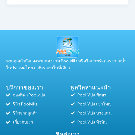
หากคุณกำลังมองหาแหล่งรวม Poolvilla หรือวิลล่าพร้อมสระว่ายน้ำ
ในประเทศไทย มาที่เราจบในที่เดียว
บริการของเรา
พูลวิลล่าแนะนำ
จองที่พัก Poolvilla
Pool Villa พัทยา
รีวิว Poolvilla
Pool Villa เขาใหญ่
รีวิวจากลูกค้า
Pool Villa บางแสน
เกี่ยวกับเรา
Pool Villa หัวหิน
ติดต่อเรา