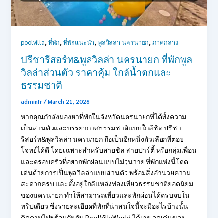
,
,
,
,
poolvilla
ที่พัก
ที่พักแนะนำ
พูลวิลล่า นครนายก
ภาคกลาง
ปรีชารีสอร์ท&พูลวิลล่า นครนายก ที่พักพูล
วิลล่าส่วนตัว ราคาคุ้ม ใกล้น้ำตกและ
ธรรมชาติ
adminfr
/
March 21, 2026
หากคุณกำลังมองหาที่พักในจังหวัดนครนายกที่ได้ทั้งความ
เป็นส่วนตัวและบรรยากาศธรรมชาติแบบใกล้ชิด ปรีชา
รีสอร์ท&พูลวิลล่า นครนายก ถือเป็นอีกหนึ่งตัวเลือกที่ตอบ
โจทย์ได้ดี โดยเฉพาะสำหรับสายชิล สายปาร์ตี้ หรือกลุ่มเพื่อน
และครอบครัวที่อยากพักผ่อนแบบไม่วุ่นวาย ที่พักแห่งนี้โดด
เด่นด้วยการเป็นพูลวิลล่าแบบส่วนตัว พร้อมสิ่งอำนวยความ
สะดวกครบ และตั้งอยู่ใกล้แหล่งท่องเที่ยวธรรมชาติยอดนิยม
ของนครนายก ทำให้สามารถเที่ยวและพักผ่อนได้ครบจบใน
ทริปเดียว ซึ่งรายละเอียดที่พักที่น่าสนใจนี้จะมีอะไรบ้างนั้น
ติดตามไปพร้อมกันกับ PoolVillaWorld ได้เลย จุดเด่นของ