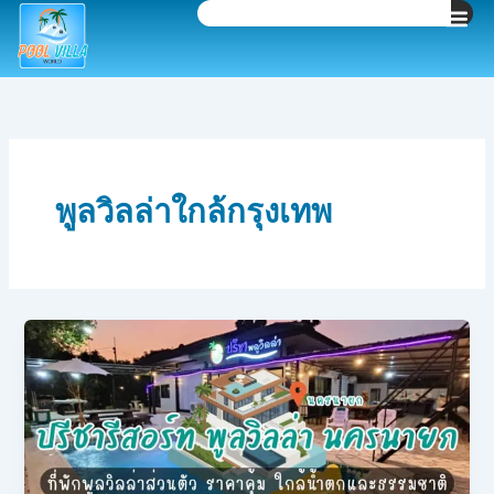
Search
Skip
to
content
พูลวิลล่าใกล้กรุงเทพ