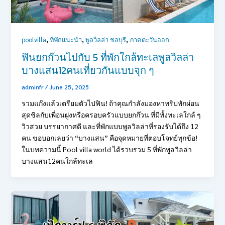
,
,
,
poolvilla
ที่พักแนะนำ
พูลวิลล่า ชลบุรี
ภาคตะวันออก
ฟินยกก๊วนไปกับ 5 ที่พักใกล้ทะเลพูลวิลล่า
บางแสน12คนเที่ยวกันแบบจุก ๆ
adminfr
/
June 25, 2025
รวมแก๊งแล้วเตรียมตัวไปฟิน! ถ้าคุณกำลังมองหาทริปพักผ่อน
สุดชิลกับเพื่อนฝูงหรือครอบครัวแบบยกก๊วน ที่มีทั้งทะเลใกล้ ๆ
วิวสวย บรรยากาศดี และที่พักแบบพูลวิลล่าที่รองรับได้ถึง 12
คน ขอบอกเลยว่า “บางแสน” คือจุดหมายที่ตอบโจทย์ทุกข้อ!
ในบทความนี้ Pool villa world ได้รวบรวม 5 ที่พักพูลวิลล่า
บางแสน12คนใกล้ทะเล