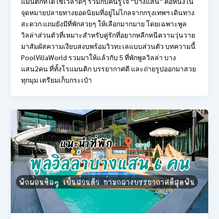
แมนติกที่ได้ใช้เวลาดีๆ ร่วมกับคนรู้ใจ “บางแสน” คือหนึ่งใน
จุดหมายปลายทางยอดนิยมที่อยู่ไม่ไกลจากกรุงเทพฯ เดินทาง
สะดวก แถมยังมีที่พักสวยๆ ให้เลือกมากมาย โดยเฉพาะพูล
วิลล่าส่วนตัวที่เหมาะสำหรับคู่รักที่อยากหลีกหนีความวุ่นวาย
มาสัมผัสความเงียบสงบพร้อมวิวทะเลแบบส่วนตัว บทความนี้
PoolVillaWorld รวมมาให้แล้วกับ 5 ที่พักพูลวิลล่า บาง
แสน2คน ที่ทั้งโรแมนติก บรรยากาศดี และถ่ายรูปออกมาสวย
ทุกมุม เตรียมเก็บกระเป๋า