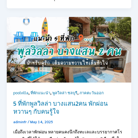
,
,
,
poolvilla
ที่พักแนะนำ
พูลวิลล่า ชลบุรี
ภาคตะวันออก
5 ที่พักพูลวิลล่า บางแสน2คน พักผ่อน
หวานๆ กับคนรู้ใจ
adminfr
/
May 14, 2025
เมื่อถึงเวลาพักผ่อน หลายคนคงนึกถึงทะเลและบรรยากาศโร