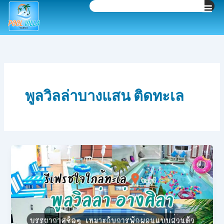
Search
Skip
to
content
พูลวิลล่าบางแสน ติดทะเล