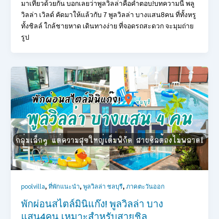
มาเที่ยวด้วยกัน บอกเลยว่าพูลวิลล่าคือคำตอบ!บทความนี้ พลู
วิลล่า เวิลด์ คัดมาให้แล้วกับ 7 พูลวิลล่า บางแสน8คน ที่ทั้งหรู
ทั้งชิลล์ ใกล้ชายหาด เดินทางง่าย ที่จอดรถสะดวก จะมุมถ่าย
รูป
,
,
,
poolvilla
ที่พักแนะนำ
พูลวิลล่า ชลบุรี
ภาคตะวันออก
พักผ่อนสไตล์มินิแก๊ง! พูลวิลล่า บาง
แสน4คน เหมาะสำหรับสายชิล