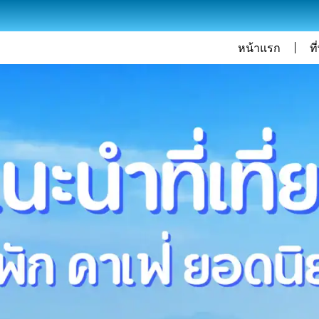
หน้าแรก
ที