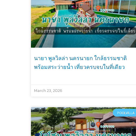
นายา พูลวิลล่า นครนายก ใกล้ธรรมชาติ
พร้อมสระว่ายน้ำ เที่ยวครบจบในที่เดียว
March 23, 2026
POOLVILLA