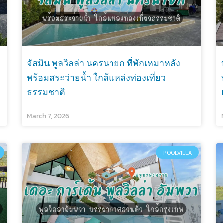
จัสมิน พูลวิลล่า นครนายก ที่พักเหมาหลัง
พร้อมสระว่ายน้ำ ใกล้แหล่งท่องเที่ยว
ธรรมชาติ
March 7, 2026
POOLVILLA