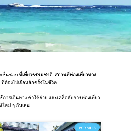
ณจะชื่นชอบ
ที่เที่ยวธรรมชาติ
,
สถานที่ท่องเที่ยวทาง
ต
ที่ต้องไปเยือนสักครั้งในชีวิต
การเดินทาง ค่าใช้จ่าย และเคล็ดลับการท่องเที่ยว
ใหม่ ๆ กันเลย!
POOLVILLA