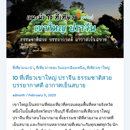
,
,
ที่เที่ยวแนะนำ
ที่เที่ยวภาคตะวันออกเฉียงเหนือ
ที่เที่ยวเขาใหญ่
10 ที่เที่ยวเขาใหญ่ ปราจีน ธรรมชาติสวย
บรรยากาศดี อากาศเย็นสบาย
adminfr
/
February 5, 2025
เขาใหญ่เป็นสถานที่ท่องเที่ยวที่ครอบคลุมพื้นที่หลายจังหวัด
หนึ่งในนั้นคือจังหวัดปราจีนบุรี ซึ่งมีสถานที่เที่ยวเขาใหญ่
ปราจีน ที่น่าสนใจมากมาย ทั้งธรรมชาติที่สวยงาม อากาศที่
เย็นสบาย และกิจกรรมหลากหลายที่เหมาะกับทุกเพศทุกวัย นัก