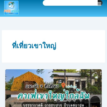
Search
Skip
to
content
ที่เที่ยวเขาใหญ่