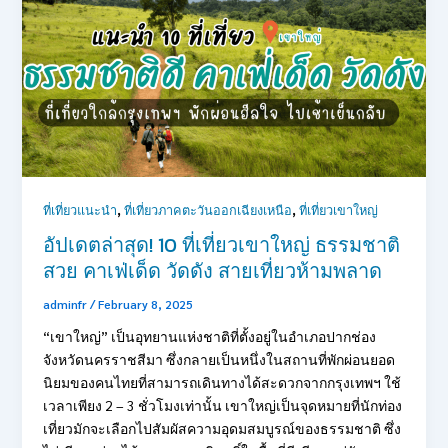
,
,
ที่เที่ยวแนะนำ
ที่เที่ยวภาคตะวันออกเฉียงเหนือ
ที่เที่ยวเขาใหญ่
อัปเดตล่าสุด! 10 ที่เที่ยวเขาใหญ่ ธรรมชาติ
สวย คาเฟ่เด็ด วัดดัง สายเที่ยวห้ามพลาด
adminfr
/
February 8, 2025
“เขาใหญ่” เป็นอุทยานแห่งชาติที่ตั้งอยู่ในอำเภอปากช่อง
จังหวัดนครราชสีมา ซึ่งกลายเป็นหนึ่งในสถานที่พักผ่อนยอด
นิยมของคนไทยที่สามารถเดินทางได้สะดวกจากกรุงเทพฯ ใช้
เวลาเพียง 2 – 3 ชั่วโมงเท่านั้น เขาใหญ่เป็นจุดหมายที่นักท่อง
เที่ยวมักจะเลือกไปสัมผัสความอุดมสมบูรณ์ของธรรมชาติ ซึ่ง