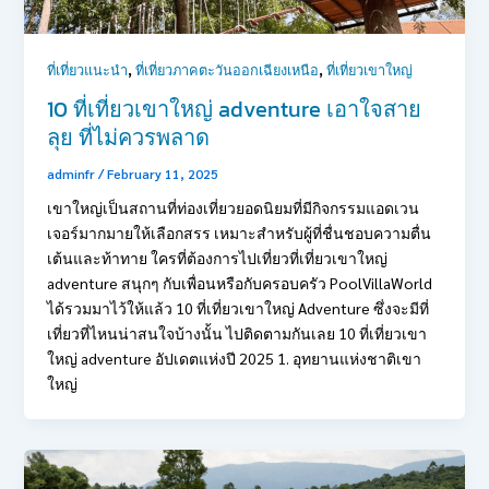
,
,
ที่เที่ยวแนะนำ
ที่เที่ยวภาคตะวันออกเฉียงเหนือ
ที่เที่ยวเขาใหญ่
10 ที่เที่ยวเขาใหญ่ adventure เอาใจสาย
ลุย ที่ไม่ควรพลาด
adminfr
/
February 11, 2025
เขาใหญ่เป็นสถานที่ท่องเที่ยวยอดนิยมที่มีกิจกรรมแอดเวน
เจอร์มากมายให้เลือกสรร เหมาะสำหรับผู้ที่ชื่นชอบความตื่น
เต้นและท้าทาย ใครที่ต้องการไปเที่ยวที่เที่ยวเขาใหญ่
adventure สนุกๆ กับเพื่อนหรือกับครอบครัว PoolVillaWorld
ได้รวมมาไว้ให้แล้ว 10 ที่เที่ยวเขาใหญ่ Adventure ซึ่งจะมีที่
เที่ยวที่ไหนน่าสนใจบ้างนั้น ไปติดตามกันเลย 10 ที่เที่ยวเขา
ใหญ่ adventure อัปเดตแห่งปี 2025 1. อุทยานแห่งชาติเขา
ใหญ่